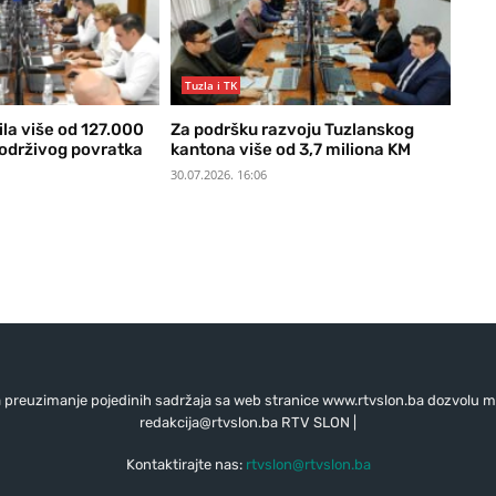
Tuzla i TK
ila više od 127.000
Za podršku razvoju Tuzlanskog
 održivog povratka
kantona više od 3,7 miliona KM
30.07.2026. 16:06
preuzimanje pojedinih sadržaja sa web stranice www.rtvslon.ba dozvolu mo
redakcija@rtvslon.ba
RTV SLON |
Kontaktirajte nas:
rtvslon@rtvslon.ba