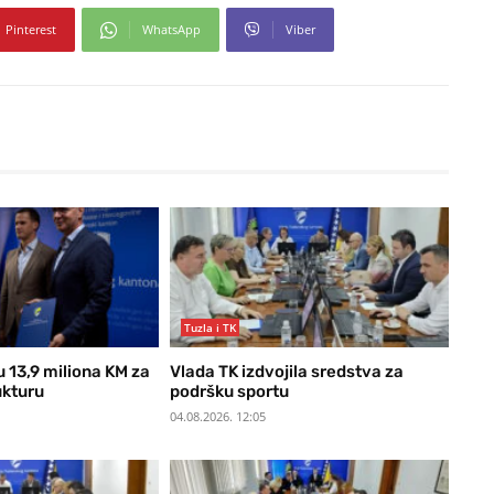
Pinterest
WhatsApp
Viber
Tuzla i TK
u 13,9 miliona KM za
Vlada TK izdvojila sredstva za
ukturu
podršku sportu
04.08.2026. 12:05