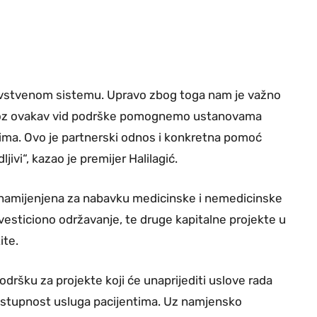
ravstvenom sistemu. Upravo zbog toga nam je važno
, kroz ovakav vid podrške pomognemo ustanovama
ma. Ovo je partnerski odnos i konkretna pomoć
ljivi“, kazao je premijer Halilagić.
va namijenjena za nabavku medicinske i nemedicinske
nvesticiono održavanje, te druge kapitalne projekte u
ite.
odršku za projekte koji će unaprijediti uslove rada
i dostupnost usluga pacijentima. Uz namjensko