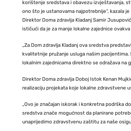
korištenje sredstava i obavezu izvještavanja,
ono što je ustanovama najpotrebnije“, kazala je 
Direktor Doma zdravlja Kladanj Samir Jusupović z
ističući da je za manje lokalne zajednice ovak
„Za Dom zdravlja Kladanj ova sredstva predstav
kvalitetnije pružanje usluga našim pacijentima.
lokalnim zajednicama direktno se odražava na g
Direktor Doma zdravlja Doboj Istok Kenan Mujki
realizaciju projekata koje lokalne zdravstvene 
„Ovo je značajan iskorak i konkretna podrška d
sredstva znače mogućnost da planirane potrebe
unaprijedimo zdravstvenu zaštitu za naše osigur