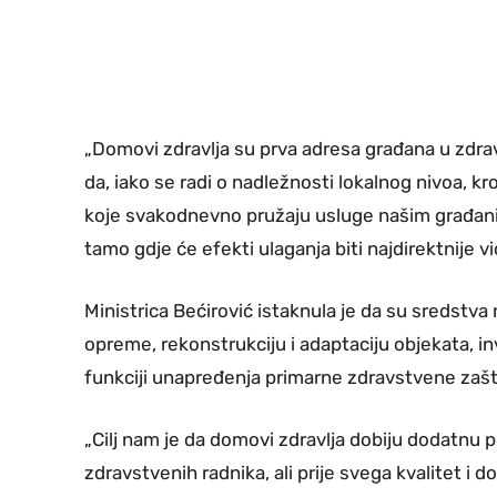
„Domovi zdravlja su prva adresa građana u zd
da, iako se radi o nadležnosti lokalnog nivoa
koje svakodnevno pružaju usluge našim građani
tamo gdje će efekti ulaganja biti najdirektnije vid
Ministrica Bećirović istaknula je da su sredst
opreme, rekonstrukciju i adaptaciju objekata, i
funkciji unapređenja primarne zdravstvene zašt
„Cilj nam je da domovi zdravlja dobiju dodatnu p
zdravstvenih radnika, ali prije svega kvalitet 