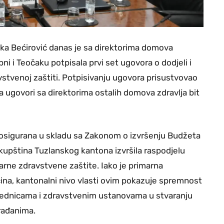
ka Bećirović danas je sa direktorima domova
ni i Teočaku potpisala prvi set ugovora o dodjeli i
stvenoj zaštiti. Potpisivanju ugovora prisustvovao
 a ugovori sa direktorima ostalih domova zdravlja bit
osigurana u skladu sa Zakonom o izvršenju Budžeta
kupština Tuzlanskog kantona izvršila raspodjelu
ne zdravstvene zaštite. Iako je primarna
ćina, kantonalni nivo vlasti ovim pokazuje spremnost
ajednicama i zdravstvenim ustanovama u stvaranju
rađanima.