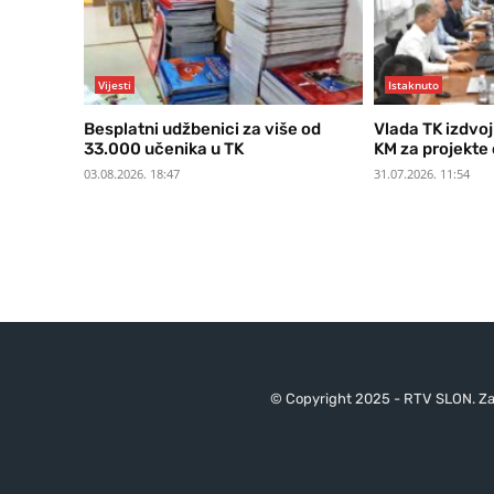
Vijesti
Istaknuto
Besplatni udžbenici za više od
Vlada TK izdvoj
33.000 učenika u TK
KM za projekte
03.08.2026. 18:47
31.07.2026. 11:54
© Copyright 2025 - RTV SLON. Za 