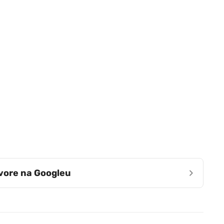
›
zvore na Googleu