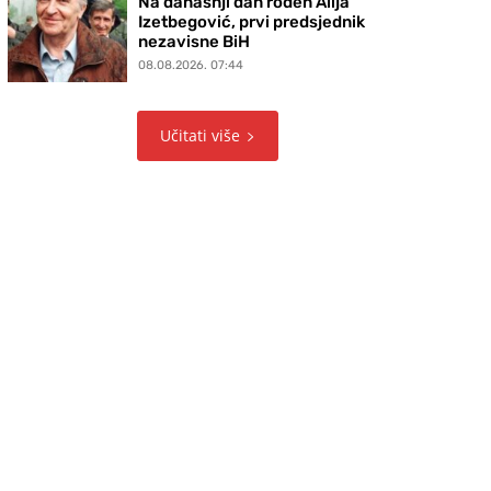
Na današnji dan rođen Alija
Izetbegović, prvi predsjednik
nezavisne BiH
08.08.2026. 07:44
Učitati više