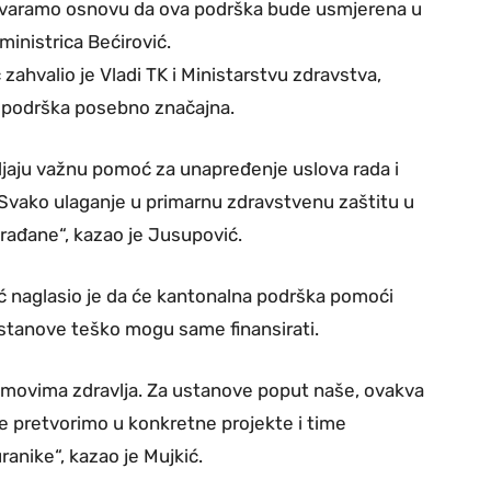
 stvaramo osnovu da ova podrška bude usmjerena u
ministrica Bećirović.
ahvalio je Vladi TK i Ministarstvu zdravstva,
va podrška posebno značajna.
ljaju važnu pomoć za unapređenje uslova rada i
 Svako ulaganje u primarnu zdravstvenu zaštitu u
rađane“, kazao je Jusupović.
ć naglasio je da će kantonalna podrška pomoći
ustanove teško mogu same finansirati.
omovima zdravlja. Za ustanove poput naše, ovakva
 pretvorimo u konkretne projekte i time
anike“, kazao je Mujkić.