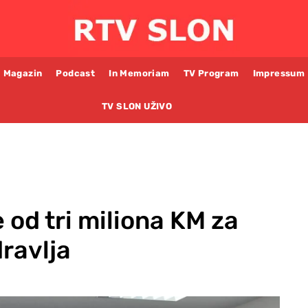
Magazin
Podcast
In Memoriam
TV Program
Impressum
TV SLON UŽIVO
e od tri miliona KM za
ravlja