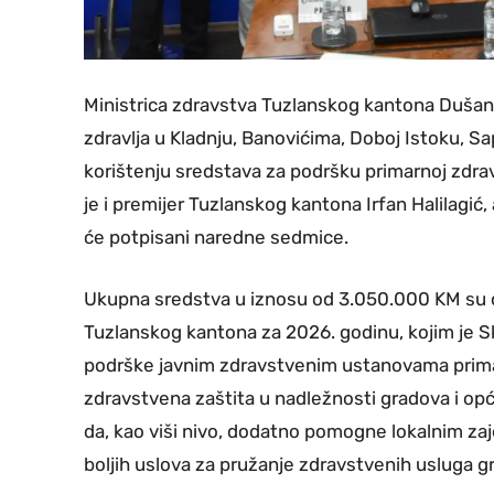
Ministrica zdravstva Tuzlanskog kantona Dušan
zdravlja u Kladnju, Banovićima, Doboj Istoku, Sap
korištenju sredstava za podršku primarnoj zdrav
je i premijer Tuzlanskog kantona Irfan Halilagić,
će potpisani naredne sedmice.
Ukupna sredstva u iznosu od 3.050.000 KM su 
Tuzlanskog kantona za 2026. godinu, kojim je S
podrške javnim zdravstvenim ustanovama primar
zdravstvena zaštita u nadležnosti gradova i op
da, kao viši nivo, dodatno pomogne lokalnim z
boljih uslova za pružanje zdravstvenih usluga g