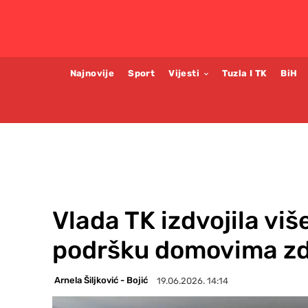
Najnovije
Sport
Vijesti
Tuzla I TK
BiH
Vlada TK izdvojila viš
podršku domovima zd
Arnela Šiljković - Bojić
19.06.2026. 14:14