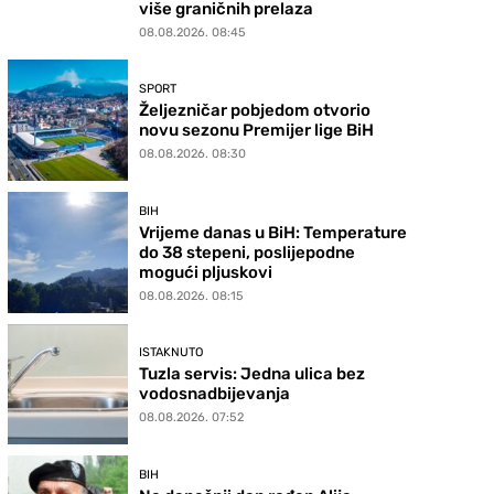
više graničnih prelaza
08.08.2026. 08:45
SPORT
Željezničar pobjedom otvorio
novu sezonu Premijer lige BiH
08.08.2026. 08:30
BIH
Vrijeme danas u BiH: Temperature
do 38 stepeni, poslijepodne
mogući pljuskovi
08.08.2026. 08:15
ISTAKNUTO
Tuzla servis: Jedna ulica bez
vodosnadbijevanja
08.08.2026. 07:52
BIH