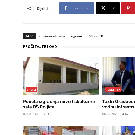
Facebook
X
Dijeliti
TAGS
domovi zdravlja
ugovori
Vlada TK
PROČITAJTE I OVO
Vijesti
Tuzla i TK
Počela izgradnja nove fiskulturne
Tuzli i Gradačc
sale OŠ Poljice
vodnu infrastr
07.08.2026. 13:01
06.08.2026. 14:44