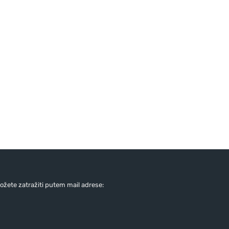
žete zatražiti putem mail adrese: