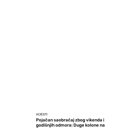
VIJESTI
Pojačan saobraćaj zbog vikenda i
godišnjih odmora: Duge kolone na