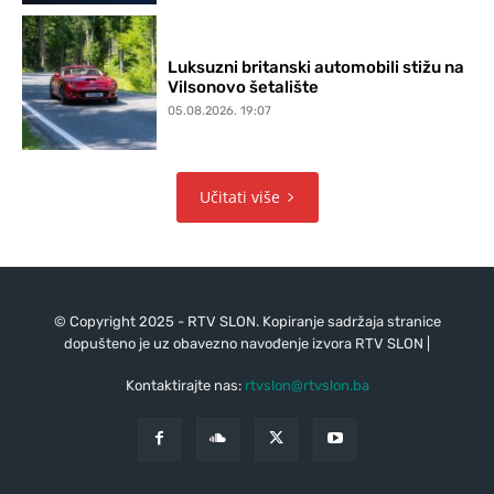
Luksuzni britanski automobili stižu na
Vilsonovo šetalište
05.08.2026. 19:07
Učitati više
© Copyright 2025 - RTV SLON. Kopiranje sadržaja stranice
dopušteno je uz obavezno navođenje izvora RTV SLON |
Kontaktirajte nas:
rtvslon@rtvslon.ba