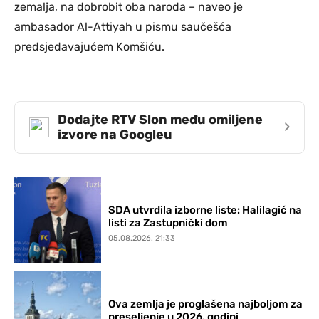
zemalja, na dobrobit oba naroda – naveo je
ambasador Al-Attiyah u pismu saučešća
predsjedavajućem Komšiću.
Dodajte RTV Slon među omiljene
›
izvore na Googleu
SDA utvrdila izborne liste: Halilagić na
listi za Zastupnički dom
05.08.2026. 21:33
Ova zemlja je proglašena najboljom za
preseljenje u 2026. godini