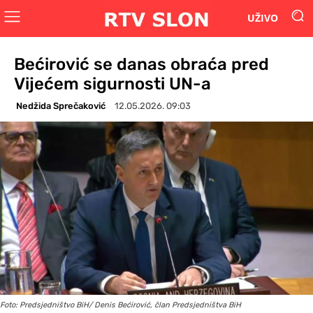
UŽIVO
Bećirović se danas obraća pred
Vijećem sigurnosti UN-a
Nedžida Sprečaković
12.05.2026. 09:03
Foto: Predsjedništvo BiH/ Denis Bećirović, član Predsjedništva BiH