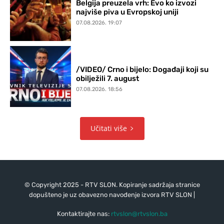
Belgija preuzela vrh: Evo ko izvozi
najviše piva u Evropskoj uniji
07.08.2026. 19:07
/VIDEO/ Crno i bijelo: Događaji koji su
obilježili 7. august
07.08.2026. 18:56
Učitati više
© Copyright 2025 - RTV SLON. Kopiranje sadržaja stranice
dopušteno je uz obavezno navođenje izvora RTV SLON |
Kontaktirajte nas:
rtvslon@rtvslon.ba