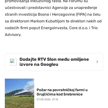
promovisanja inkluzivnog rasta. Na Forumu su
učestvovali i predstavnici Agencije za unapređenje
stranih investicija Bosne i Hercegovine (FIPA) na čelu
sa direktorom Markom Kubatlijom te direktori nekih od
vodećih firmi poput Energoinvesta, Core d.o.o. i Trio
Advisory.
Dodajte RTV Slon među omiljene
›
izvore na Googleu
Požar na povratničkoj farmi u
Grujčićima kod Srebrenice
07.08.2026. 21:15