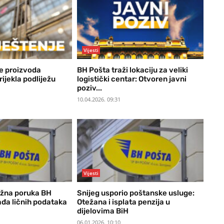
Vijesti
e proizvoda
BH Pošta traži lokaciju za veliki
rijekla podliježu
logistički centar: Otvoren javni
poziv...
10.04.2026. 09:31
Vijesti
ažna poruka BH
Snijeg usporio poštanske usluge:
rađa ličnih podataka
Otežana i isplata penzija u
dijelovima BiH
06.01.2026. 10:10