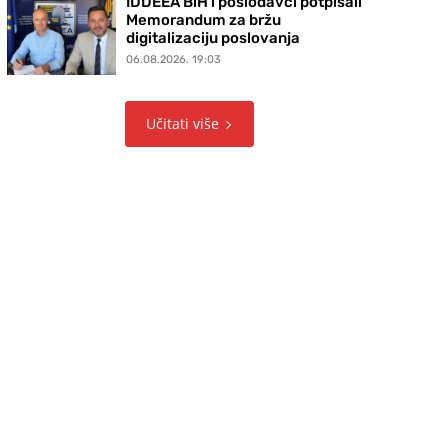
IDDEEA BiH i poslodavci potpisali
Memorandum za bržu
digitalizaciju poslovanja
06.08.2026. 19:03
Učitati više