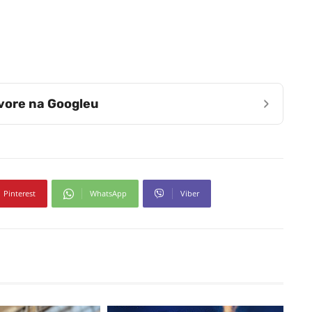
›
zvore na Googleu
Pinterest
WhatsApp
Viber