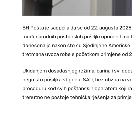
BH Pošta je saopćila da se od 22. augusta 2025.
međunarodnih poštanskih pošiljki upućenih na t
donesena je nakon što su Sjedinjene Američke 
tretmana uvoza robe s početkom primjene od 2
Ukidanjem dosadašnjeg režima, carina i svi dodat
nego što pošiljka stigne u SAD, bez obzira na v
proceduru kod svih poštanskih operatera koji r
trenutno ne postoje tehnička rješenja za primjenu