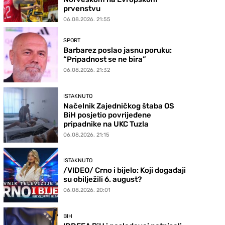
prvenstvu
06.08.2026. 21:55
SPORT
Barbarez poslao jasnu poruku:
“Pripadnost se ne bira”
06.08.2026. 21:32
ISTAKNUTO
Načelnik Zajedničkog štaba OS
BiH posjetio povrijeđene
pripadnike na UKC Tuzla
06.08.2026. 21:15
ISTAKNUTO
/VIDEO/ Crno i bijelo: Koji događaji
su obilježili 6. august?
06.08.2026. 20:01
BIH