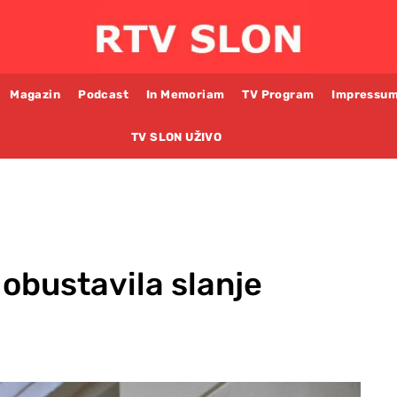
Magazin
Podcast
In Memoriam
TV Program
Impressu
TV SLON UŽIVO
obustavila slanje