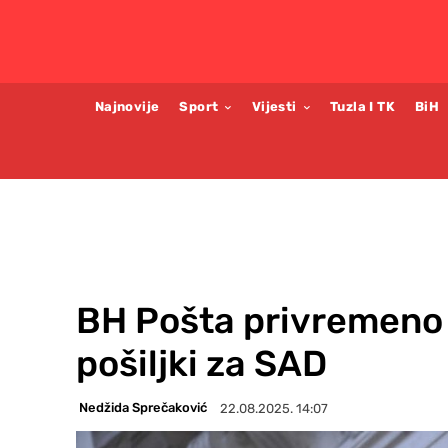
Najnovije
Sport
Vijesti
Tuzla I TK
BiH
BH Pošta privremeno 
pošiljki za SAD
Nedžida Sprečaković
22.08.2025. 14:07