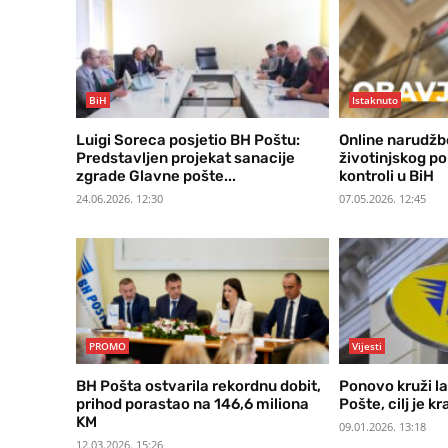
BiH
Istaknuto
Luigi Soreca posjetio BH Poštu:
Online narudžb
Predstavljen projekat sanacije
životinjskog po
zgrade Glavne pošte...
kontroli u BiH
24.06.2026. 12:30
07.05.2026. 12:45
PROMO
Vijesti
BH Pošta ostvarila rekordnu dobit,
Ponovo kruži l
prihod porastao na 146,6 miliona
Pošte, cilj je k
KM
09.01.2026. 13:18
12.03.2026. 15:26