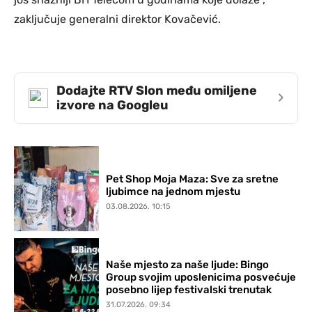
zaključuje generalni direktor Kovačević.
Dodajte RTV Slon među omiljene
›
izvore na Googleu
Pet Shop Moja Maza: Sve za sretne
ljubimce na jednom mjestu
03.08.2026. 10:15
Naše mjesto za naše ljude: Bingo
Group svojim uposlenicima posvećuje
posebno lijep festivalski trenutak
31.07.2026. 09:34