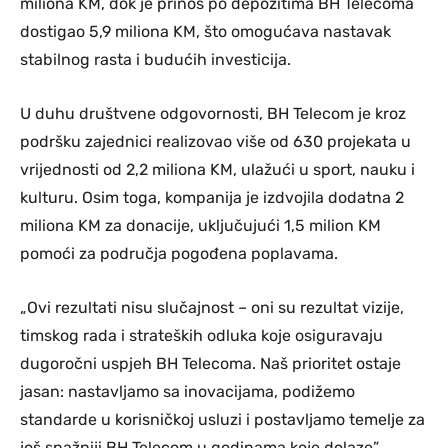
miliona KM, dok je prinos po depozitima BH Telecoma
dostigao 5,9 miliona KM, što omogućava nastavak
stabilnog rasta i budućih investicija.
U duhu društvene odgovornosti, BH Telecom je kroz
podršku zajednici realizovao više od 630 projekata u
vrijednosti od 2,2 miliona KM, ulažući u sport, nauku i
kulturu. Osim toga, kompanija je izdvojila dodatna 2
miliona KM za donacije, uključujući 1,5 milion KM
pomoći za područja pogođena poplavama.
„Ovi rezultati nisu slučajnost – oni su rezultat vizije,
timskog rada i strateških odluka koje osiguravaju
dugoročni uspjeh BH Telecoma. Naš prioritet ostaje
jasan: nastavljamo sa inovacijama, podižemo
standarde u korisničkoj usluzi i postavljamo temelje za
još snažniji BH Telecom u godinama koje dolaze”,