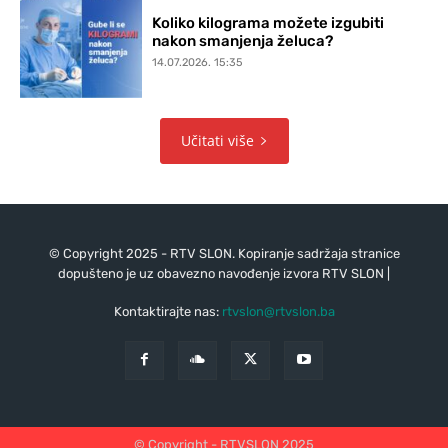
Koliko kilograma možete izgubiti
nakon smanjenja želuca?
14.07.2026. 15:35
Učitati više
© Copyright 2025 - RTV SLON. Kopiranje sadržaja stranice
dopušteno je uz obavezno navođenje izvora RTV SLON |
Kontaktirajte nas:
rtvslon@rtvslon.ba
© Copyright - RTVSLON 2025