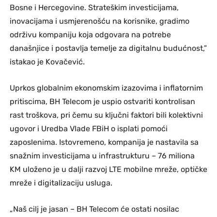
Bosne i Hercegovine. Strateškim investicijama,
inovacijama i usmjerenošću na korisnike, gradimo
održivu kompaniju koja odgovara na potrebe
današnjice i postavlja temelje za digitalnu budućnost,”
istakao je Kovačević.
Uprkos globalnim ekonomskim izazovima i inflatornim
pritiscima, BH Telecom je uspio ostvariti kontrolisan
rast troškova, pri čemu su ključni faktori bili kolektivni
ugovor i Uredba Vlade FBiH o isplati pomoći
zaposlenima. Istovremeno, kompanija je nastavila sa
snažnim investicijama u infrastrukturu – 76 miliona
KM uloženo je u dalji razvoj LTE mobilne mreže, optičke
mreže i digitalizaciju usluga.
„Naš cilj je jasan – BH Telecom će ostati nosilac