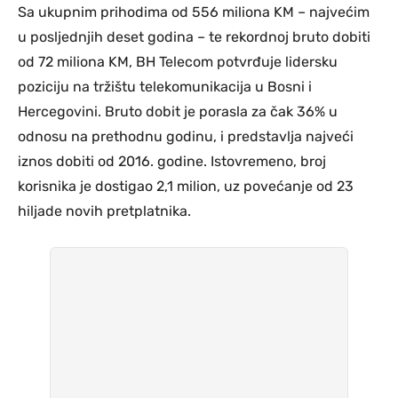
Sa ukupnim prihodima od 556 miliona KM – najvećim
u posljednjih deset godina – te rekordnoj bruto dobiti
od 72 miliona KM, BH Telecom potvrđuje lidersku
poziciju na tržištu telekomunikacija u Bosni i
Hercegovini. Bruto dobit je porasla za čak 36% u
odnosu na prethodnu godinu, i predstavlja najveći
iznos dobiti od 2016. godine. Istovremeno, broj
korisnika je dostigao 2,1 milion, uz povećanje od 23
hiljade novih pretplatnika.