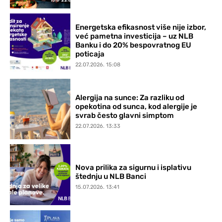
Energetska efikasnost više nije izbor,
već pametna investicija – uz NLB
Banku i do 20% bespovratnog EU
poticaja
22.07.2026. 15:08
Alergija na sunce: Za razliku od
opekotina od sunca, kod alergije je
svrab često glavni simptom
22.07.2026. 13:33
Nova prilika za sigurnu i isplativu
štednju u NLB Banci
15.07.2026. 13:41