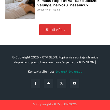
Klimaks i toplotni val: Kako ublažiti
valunge, nervozu i nesanicu?
07.08.2026. 19:38
Učitati više
© Copyright 2025 - RTV SLON. Kopiranje sadržaja stranice
dopušteno je uz obavezno navođenje izvora RTV SLON |
Kontaktirajte nas:
rtvslon@rtvslon.ba
© Copyright - RTVSLON 2025