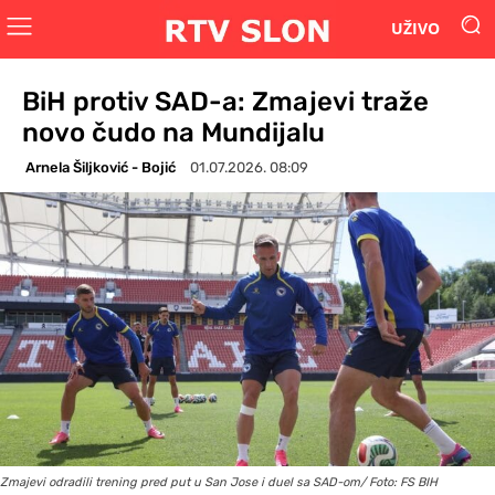
UŽIVO
BiH protiv SAD-a: Zmajevi traže
novo čudo na Mundijalu
Arnela Šiljković - Bojić
01.07.2026. 08:09
Zmajevi odradili trening pred put u San Jose i duel sa SAD-om/ Foto: FS BIH