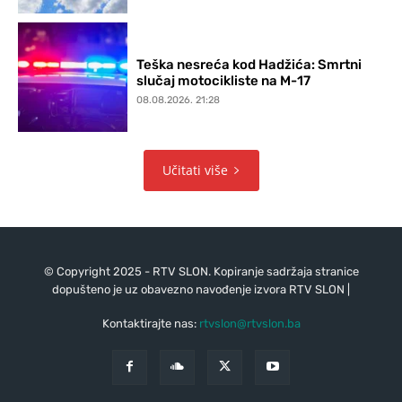
Teška nesreća kod Hadžića: Smrtni
slučaj motocikliste na M-17
08.08.2026. 21:28
Učitati više
© Copyright 2025 - RTV SLON. Kopiranje sadržaja stranice
dopušteno je uz obavezno navođenje izvora RTV SLON |
Kontaktirajte nas:
rtvslon@rtvslon.ba