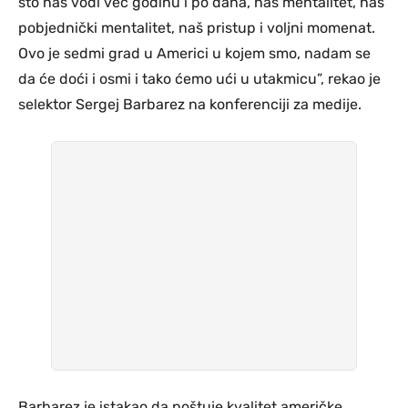
što nas vodi već godinu i po dana, naš mentalitet, naš
pobjednički mentalitet, naš pristup i voljni momenat.
Ovo je sedmi grad u Americi u kojem smo, nadam se
da će doći i osmi i tako ćemo ući u utakmicu”, rekao je
selektor Sergej Barbarez na konferenciji za medije.
Barbarez je istakao da poštuje kvalitet američke