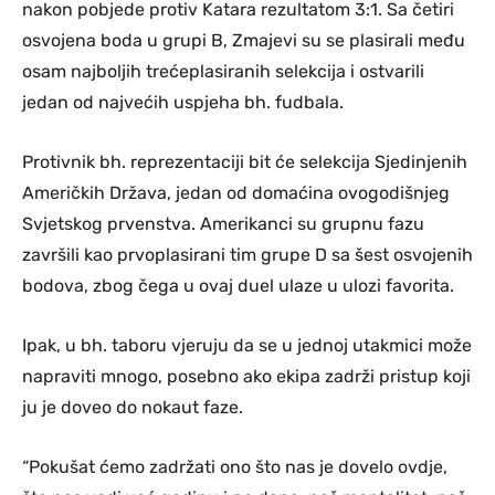
nakon pobjede protiv Katara rezultatom 3:1. Sa četiri
osvojena boda u grupi B, Zmajevi su se plasirali među
osam najboljih trećeplasiranih selekcija i ostvarili
jedan od najvećih uspjeha bh. fudbala.
Protivnik bh. reprezentaciji bit će selekcija Sjedinjenih
Američkih Država, jedan od domaćina ovogodišnjeg
Svjetskog prvenstva. Amerikanci su grupnu fazu
završili kao prvoplasirani tim grupe D sa šest osvojenih
bodova, zbog čega u ovaj duel ulaze u ulozi favorita.
Ipak, u bh. taboru vjeruju da se u jednoj utakmici može
napraviti mnogo, posebno ako ekipa zadrži pristup koji
ju je doveo do nokaut faze.
“Pokušat ćemo zadržati ono što nas je dovelo ovdje,