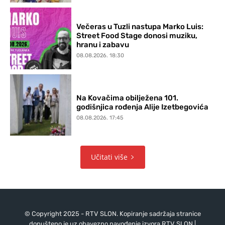
Večeras u Tuzli nastupa Marko Luis:
Street Food Stage donosi muziku,
hranu i zabavu
08.08.2026. 18:30
Na Kovačima obilježena 101.
godišnjica rođenja Alije Izetbegovića
08.08.2026. 17:45
Učitati više
© Copyright 2025 - RTV SLON. Kopiranje sadržaja stranice
dopušteno je uz obavezno navođenje izvora RTV SLON |