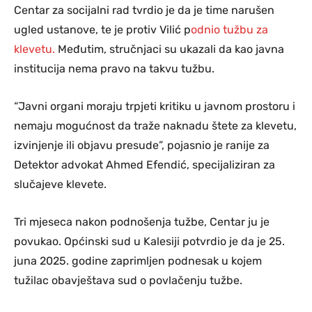
Centar za socijalni rad tvrdio je da je time narušen
ugled ustanove, te je protiv Vilić p
odnio tužbu za
klevetu.
Međutim, stručnjaci su ukazali da kao javna
institucija nema pravo na takvu tužbu.
“Javni organi moraju trpjeti kritiku u javnom prostoru i
nemaju mogućnost da traže naknadu štete za klevetu,
izvinjenje ili objavu presude”, pojasnio je ranije za
Detektor advokat Ahmed Efendić, specijaliziran za
slučajeve klevete.
Tri mjeseca nakon podnošenja tužbe, Centar ju je
povukao. Općinski sud u Kalesiji potvrdio je da je 25.
juna 2025. godine zaprimljen podnesak u kojem
tužilac obavještava sud o povlačenju tužbe.