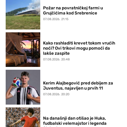
Požar na povratničkoj farmi u
Grujčićima kod Srebrenice
07.08.2026. 21:15
Kako rashladiti krevet tokom vrućih
noći? Ovi trikovi mogu pomoći da
lakše zaspite
07.08.2026. 20:48
Kerim Alajbegović pred debijem za
Juventus, najavljen u prvih 11
07.08.2026. 20:20
Na današnji dan otišao je Huka,
fudbalski velemajstor i legenda