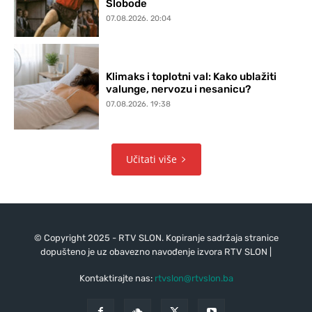
Slobode
07.08.2026. 20:04
Klimaks i toplotni val: Kako ublažiti
valunge, nervozu i nesanicu?
07.08.2026. 19:38
Učitati više
© Copyright 2025 - RTV SLON. Kopiranje sadržaja stranice
dopušteno je uz obavezno navođenje izvora RTV SLON |
Kontaktirajte nas:
rtvslon@rtvslon.ba