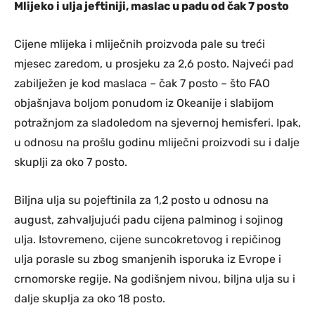
Mlijeko i ulja jeftiniji, maslac u padu od čak 7 posto
Cijene mlijeka i mliječnih proizvoda pale su treći
mjesec zaredom, u prosjeku za 2,6 posto. Najveći pad
zabilježen je kod maslaca – čak 7 posto – što FAO
objašnjava boljom ponudom iz Okeanije i slabijom
potražnjom za sladoledom na sjevernoj hemisferi. Ipak,
u odnosu na prošlu godinu mliječni proizvodi su i dalje
skuplji za oko 7 posto.
Biljna ulja su pojeftinila za 1,2 posto u odnosu na
august, zahvaljujući padu cijena palminog i sojinog
ulja. Istovremeno, cijene suncokretovog i repičinog
ulja porasle su zbog smanjenih isporuka iz Evrope i
crnomorske regije. Na godišnjem nivou, biljna ulja su i
dalje skuplja za oko 18 posto.