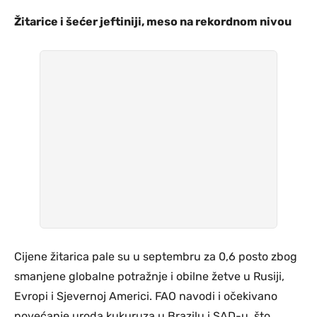
Žitarice i šećer jeftiniji, meso na rekordnom nivou
Cijene žitarica pale su u septembru za 0,6 posto zbog
smanjene globalne potražnje i obilne žetve u Rusiji,
Evropi i Sjevernoj Americi. FAO navodi i očekivano
povećanje uroda kukuruza u Brazilu i SAD-u, što