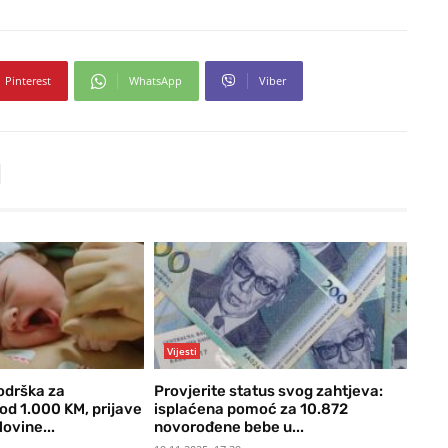
Pinterest
WhatsApp
Viber
Vijesti
odrška za
Provjerite status svog zahtjeva:
d 1.000 KM, prijave
isplaćena pomoć za 10.872
ovine...
novorođene bebe u...