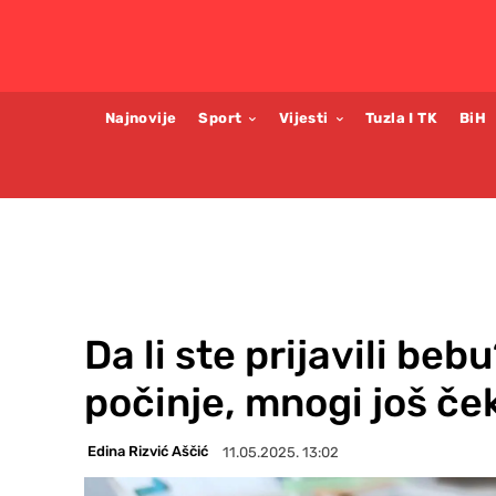
Najnovije
Sport
Vijesti
Tuzla I TK
BiH
Da li ste prijavili beb
počinje, mnogi još če
Edina Rizvić Aščić
11.05.2025. 13:02