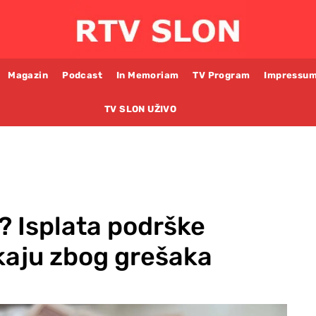
Magazin
Podcast
In Memoriam
TV Program
Impressu
TV SLON UŽIVO
u? Isplata podrške
kaju zbog grešaka