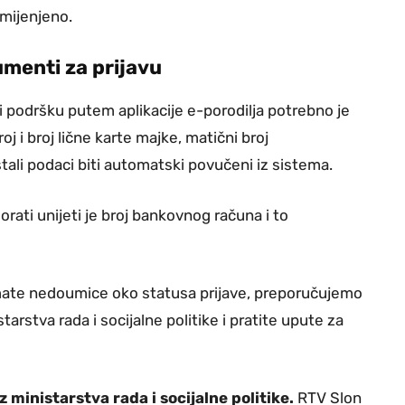
mijenjeno.
umenti za prijavu
ti podršku putem aplikacije e-porodilja potrebno je
j i broj lične karte majke, matični broj
tali podaci biti automatski povučeni iz sistema.
orati unijeti je broj bankovnog računa i to
i imate nedoumice oko statusa prijave, preporučujemo
arstva rada i socijalne politike i pratite upute za
iz ministarstva rada i socijalne politike.
RTV Slon