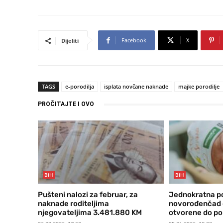
Facebook
X
Dijeliti
TAGS
e-porodilja
isplata novčane naknade
majke porodilje
PROČITAJTE I OVO
BiH
BiH
Pušteni nalozi za februar, za
Jednokratna p
naknade roditeljima
novorođenčad o
njegovateljima 3.481.880 KM
otvorene do pol