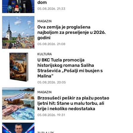
dom
05.08.2026. 21:33
MAGAZIN
Ova zemlja je proglašena
najboljom za preseljenje u 2026.
godini
05.08.2026. 21:08
KULTURA
U BKC Tuzla promocija
historijskog romana Saliha
Straševića „Pošalji mi busjen s
Malina“
05.08.2026. 20:05
MAGAZIN
Brzosušeći peškir za plažu postao
ljetni hit: Stane u malu torbu, ali
krije i nekoliko nedostataka
05.08.2026. 19:31