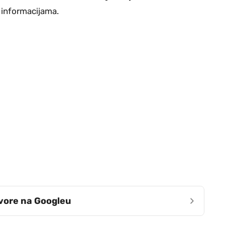
m informacijama.
›
zvore na Googleu