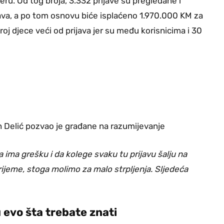
jeru. Od tog broja, 3.332 prijave su pregledane i
rijava, a po tom osnovu biće isplaćeno 1.970.000 KM za
oj djece veći od prijava jer su među korisnicima i 30
an Delić pozvao je građane na razumijevanje
a ima grešku i da kolege svaku tu prijavu šalju na
ijeme, stoga molimo za malo strpljenja. Sljedeća
 evo šta trebate znati