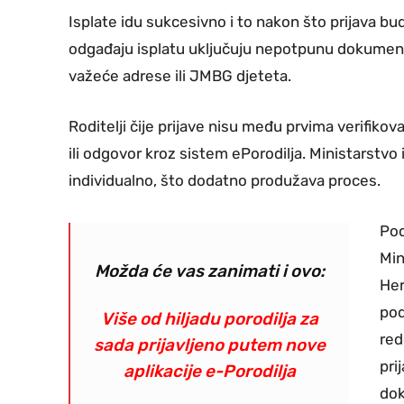
Isplate idu sukcesivno i to nakon što prijava b
odgađaju isplatu uključuju nepotpunu dokument
važeće adrese ili JMBG djeteta.
Roditelji čije prijave nisu među prvima verifi
ili odgovor kroz sistem ePorodilja. Ministarstvo i
individualno, što dodatno produžava proces.
Pod
Min
Možda će vas zanimati i ovo:
Her
pod
Više od hiljadu porodilja za
red
sada prijavljeno putem nove
pri
aplikacije e-Porodilja
dok