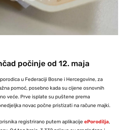
nčad počinje od 12. maja
 porodica u Federaciji Bosne i Hercegovine, za
 važna pomoć, posebno kada su cijene osnovnih
atno veće. Prve isplate su puštene prema
onedjeljka novac počne pristizati na račune majki.
risnika registrirano putem aplikacije
ePorodilja
,