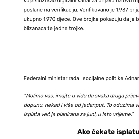
koja služi kao digitalni kanal za prijavu na ovu m
poslane na verifikaciju. Verifikovano je 1.937 p
ukupno 1.970 djece. Ove brojke pokazuju da je br
blizanaca te jedne trojke.
Federalni ministar rada i socijalne politike Adn
“Molimo vas, imajte u vidu da svaka druga prijav
dopunu, nekad i više od jedanput. To oduzima vr
isplata već je planirana za juni, u isto vrijeme.”
Ako čekate isplatu