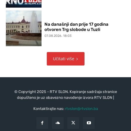
Na današnji dan prije 17 godina
otvoren Trg slobode u Tuzli
07.08.2026. 18:03
Učitati više
© Copyright 2025 - RTV SLON. Kopiranje sadržaja stranice
dopušteno je uz obavezno navođenje izvora RTV SLON |
Kontaktirajte nas:
rtvslon@rtvslon.ba