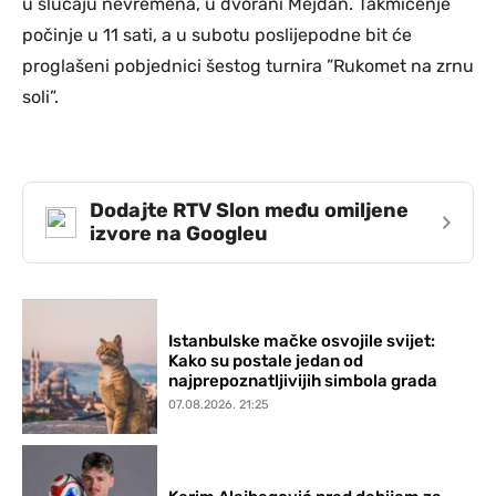
u slučaju nevremena, u dvorani Mejdan. Takmičenje
počinje u 11 sati, a u subotu poslijepodne bit će
proglašeni pobjednici šestog turnira ”Rukomet na zrnu
soli”.
Dodajte RTV Slon među omiljene
›
izvore na Googleu
Istanbulske mačke osvojile svijet:
Kako su postale jedan od
najprepoznatljivijih simbola grada
07.08.2026. 21:25