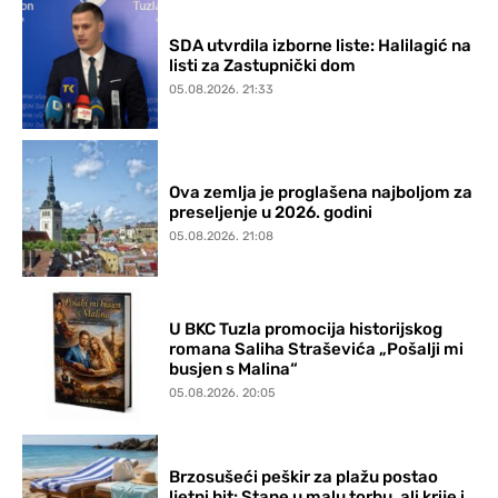
SDA utvrdila izborne liste: Halilagić na
listi za Zastupnički dom
05.08.2026. 21:33
Ova zemlja je proglašena najboljom za
preseljenje u 2026. godini
05.08.2026. 21:08
U BKC Tuzla promocija historijskog
romana Saliha Straševića „Pošalji mi
busjen s Malina“
05.08.2026. 20:05
Brzosušeći peškir za plažu postao
ljetni hit: Stane u malu torbu, ali krije i