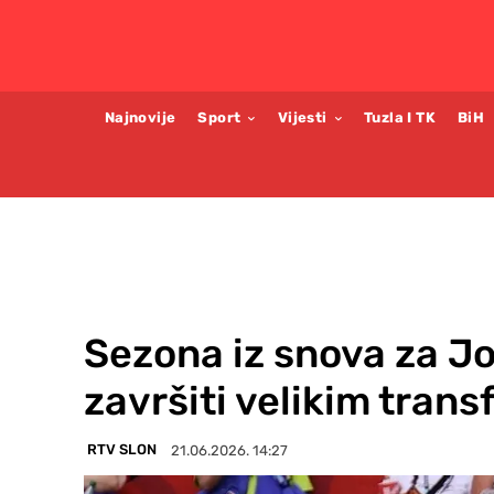
Najnovije
Sport
Vijesti
Tuzla I TK
BiH
Sezona iz snova za J
završiti velikim tran
RTV SLON
21.06.2026. 14:27