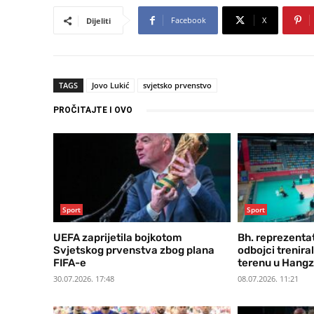
Facebook
X
Dijeliti
TAGS
Jovo Lukić
svjetsko prvenstvo
PROČITAJTE I OVO
Sport
Sport
UEFA zaprijetila bojkotom
Bh. reprezentat
Svjetskog prvenstva zbog plana
odbojci trenira
FIFA-e
terenu u Hang
30.07.2026. 17:48
08.07.2026. 11:21