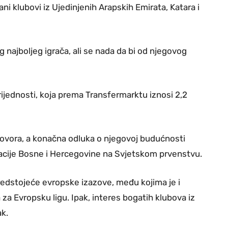
ni klubovi iz Ujedinjenih Arapskih Emirata, Katara i
g najboljeg igrača, ali se nada da bi od njegovog
rijednosti, koja prema Transfermarktu iznosi 2,2
govora, a konačna odluka o njegovoj budućnosti
acije Bosne i Hercegovine na Svjetskom prvenstvu.
redstojeće evropske izazove, među kojima je i
 za Evropsku ligu. Ipak, interes bogatih klubova iz
ak.