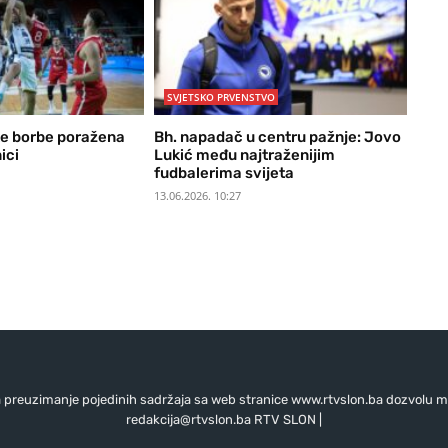
SVJETSKO PRVENSTVO
ke borbe poražena
Bh. napadač u centru pažnje: Jovo
ici
Lukić među najtraženijim
fudbalerima svijeta
13.06.2026. 10:27
preuzimanje pojedinih sadržaja sa web stranice www.rtvslon.ba dozvolu mo
redakcija@rtvslon.ba
RTV SLON |