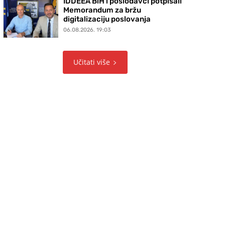
IDDEEA BiH i poslodavci potpisali
Memorandum za bržu
digitalizaciju poslovanja
06.08.2026. 19:03
Učitati više