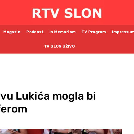
Magazin
Podcast
In Memoriam
TV Program
Impressu
TV SLON UŽIVO
ovu Lukića mogla bi
sferom