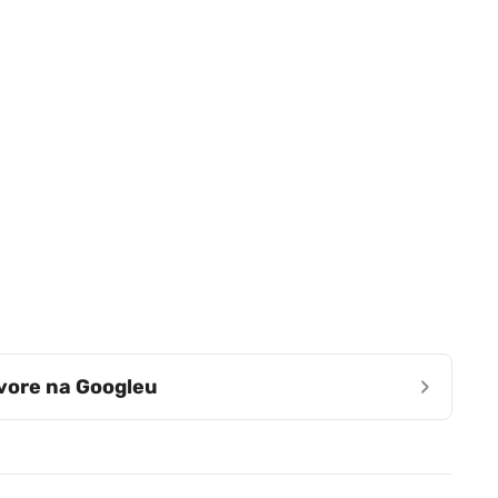
›
zvore na Googleu