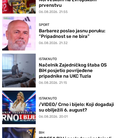
prvenstvu
06.08.2026. 21:55
SPORT
Barbarez poslao jasnu poruku:
“Pripadnost se ne bira”
06.08.2026. 21:32
ISTAKNUTO
Načelnik Zajedničkog štaba OS
BiH posjetio povrijeđene
pripadnike na UKC Tuzla
06.08.2026. 21:15
ISTAKNUTO
/VIDEO/ Crno i bijelo: Koji događaji
su obilježili 6. august?
06.08.2026. 20:01
BIH