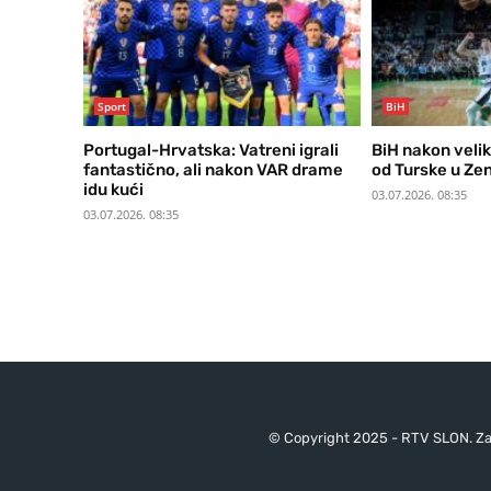
Sport
BiH
Portugal-Hrvatska: Vatreni igrali
BiH nakon veli
fantastično, ali nakon VAR drame
od Turske u Zen
idu kući
03.07.2026. 08:35
03.07.2026. 08:35
© Copyright 2025 - RTV SLON. Za 