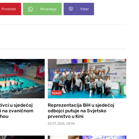
Pinterest
WhatsApp
Viber
Vijesti
ivci u sjedećoj
Reprezentacija BiH u sjedećoj
li na zvaničnom
odbojci putuje na Svjetsko
zhou
prvenstvo u Kini
03.07.2026. 09:06