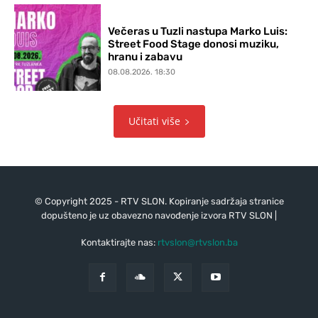
Večeras u Tuzli nastupa Marko Luis:
Street Food Stage donosi muziku,
hranu i zabavu
08.08.2026. 18:30
Učitati više
© Copyright 2025 - RTV SLON. Kopiranje sadržaja stranice
dopušteno je uz obavezno navođenje izvora RTV SLON |
Kontaktirajte nas:
rtvslon@rtvslon.ba