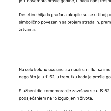
je 1. novembra prošle godine, u padu nadstrešnic
Desetine hiljada građana okupile su se u tihoj po
simbolično povezanih sa brojem stradalih, prema
žrtvama.
Na čelu kolone učesnici su nosili crni flor sa im
nego što je u 11:52, u trenutku kada je prošle g
Službeni dio komemoracije završava se u 19:52
podsjećanjem na 16 izgubljenih života.