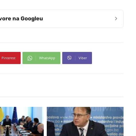
›
zvore na Googleu
Pinterest
WhatsApp
Viber