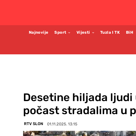
Najnovije
Sport
Vijesti
Tuzla I TK
BiH
Desetine hiljada ljud
počast stradalima u 
RTV SLON
01.11.2025. 13:15