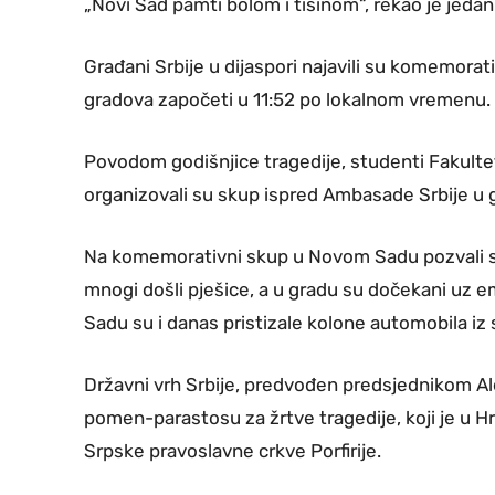
„Novi Sad pamti bolom i tišinom“, rekao je jed
Građani Srbije u dijaspori najavili su komemorat
gradova započeti u 11:52 po lokalnom vremenu.
Povodom godišnjice tragedije, studenti Fakultet
organizovali su skup ispred Ambasade Srbije u
Na komemorativni skup u Novom Sadu pozvali su i 
mnogi došli pješice, a u gradu su dočekani uz 
Sadu su i danas pristizale kolone automobila iz 
Državni vrh Srbije, predvođen predsjednikom Al
pomen-parastosu za žrtve tragedije, koji je u 
Srpske pravoslavne crkve Porfirije.