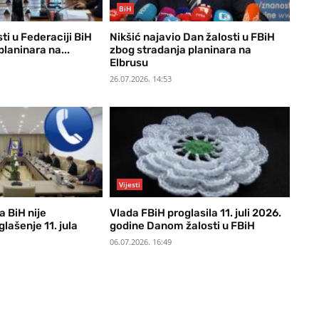
BiH
ti u Federaciji BiH
Nikšić najavio Dan žalosti u FBiH
planinara na...
zbog stradanja planinara na
Elbrusu
26.07.2026. 14:53
Vijesti
a BiH nije
Vlada FBiH proglasila 11. juli 2026.
lašenje 11. jula
godine Danom žalosti u FBiH
06.07.2026. 16:49