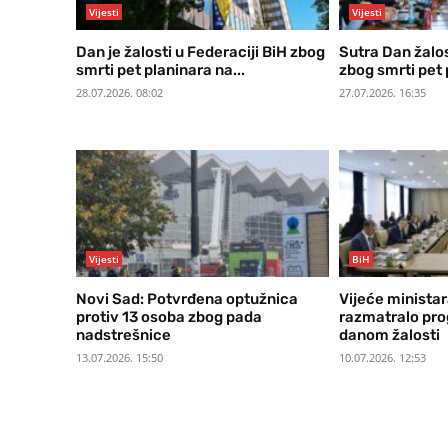
Vijesti
Vijesti
Dan je žalosti u Federaciji BiH zbog
Sutra Dan žalos
smrti pet planinara na...
zbog smrti pet 
28.07.2026. 08:02
27.07.2026. 16:35
Vijesti
BiH
Novi Sad: Potvrđena optužnica
Vijeće ministar
protiv 13 osoba zbog pada
razmatralo prog
nadstrešnice
danom žalosti
13.07.2026. 15:50
10.07.2026. 12:53