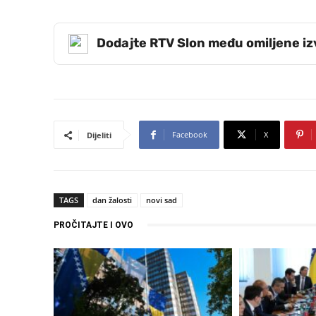
Dodajte RTV Slon među omiljene i
Facebook
X
Dijeliti
TAGS
dan žalosti
novi sad
PROČITAJTE I OVO