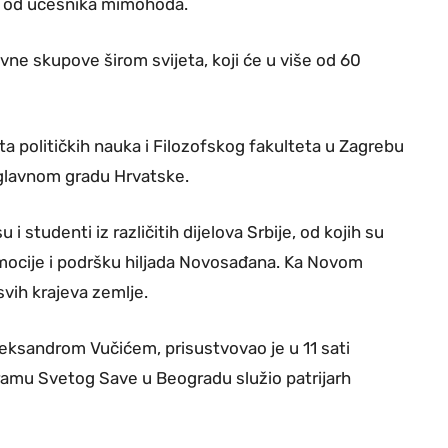
an od učesnika mimohoda.
ivne skupove širom svijeta, koji će u više od 60
a političkih nauka i Filozofskog fakulteta u Zagrebu
 glavnom gradu Hrvatske.
studenti iz različitih dijelova Srbije, od kojih su
emocije i podršku hiljada Novosađana. Ka Novom
svih krajeva zemlje.
eksandrom Vučićem, prisustvovao je u 11 sati
Hramu Svetog Save u Beogradu služio patrijarh