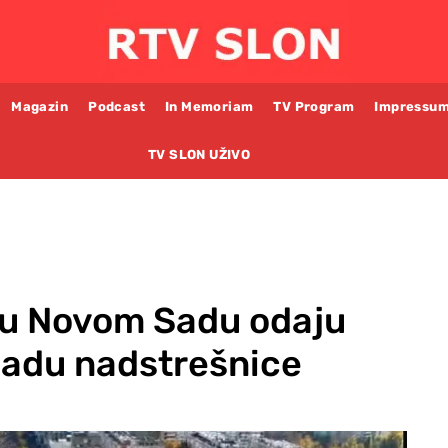
Magazin
Podcast
In Memoriam
TV Program
Impressu
TV SLON UŽIVO
i u Novom Sadu odaju
padu nadstrešnice