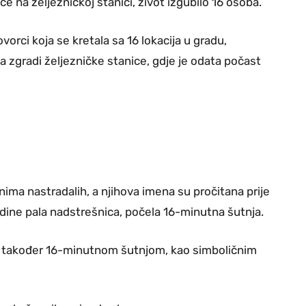
e na željezničkoj stanici, život izgubilo 16 osoba.
vorci koja se kretala sa 16 lokacija u gradu,
 zgradi željezničke stanice, gdje je odata počast
enima nastradalih, a njihova imena su pročitana prije
odine pala nadstrešnica, počela 16-minutna šutnja.
, također 16-minutnom šutnjom, kao simboličnim