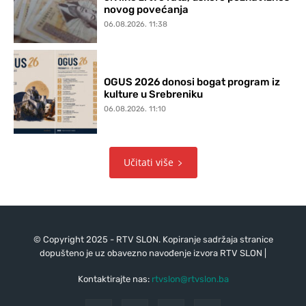
novog povećanja
06.08.2026. 11:38
OGUS 2026 donosi bogat program iz
kulture u Srebreniku
06.08.2026. 11:10
Učitati više
© Copyright 2025 - RTV SLON. Kopiranje sadržaja stranice
dopušteno je uz obavezno navođenje izvora RTV SLON |
Kontaktirajte nas:
rtvslon@rtvslon.ba