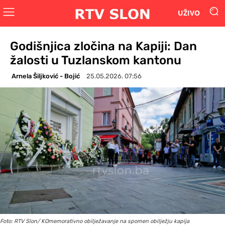
UŽIVO
Godišnjica zločina na Kapiji: Dan
žalosti u Tuzlanskom kantonu
Arnela Šiljković - Bojić
25.05.2026. 07:56
Foto: RTV Slon/ KOmemorativno obilježavanje na spomen obilježju kapija