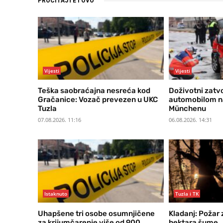
PROČITAJTE I OVO
Vijesti
Vijesti
Teška saobraćajna nesreća kod
Doživotni zatv
Gračanice: Vozač prevezen u UKC
automobilom n
Tuzla
Münchenu
07.08.2026. 11:16
06.08.2026. 14:31
Istaknuto
Tuzla i TK
Uhapšene tri osobe osumnjičene
Kladanj: Požar
za krijumčarenje više od 900
hektara šume