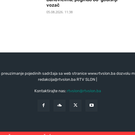
vozač
05.08.2026. 11:38
preuzimanje pojedinih sadržaja sa web stranice www.rtvslon.ba dozvolu mo
redakcija@rtvslon.ba
RTV SLON |
Kontaktirajte nas:
rtvslon@rtvslon.ba