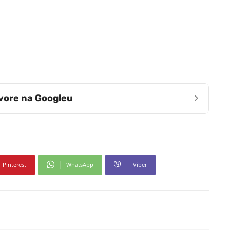
›
zvore na Googleu
Pinterest
WhatsApp
Viber