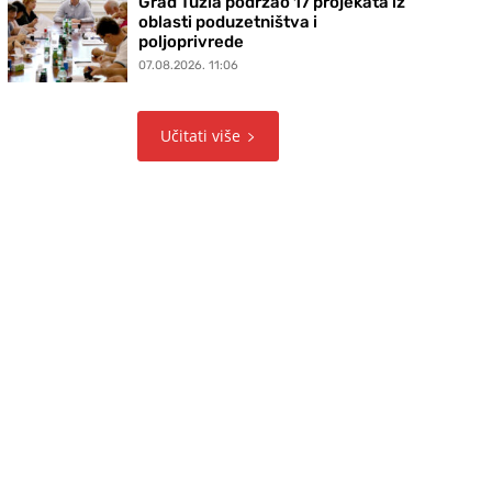
Grad Tuzla podržao 17 projekata iz
oblasti poduzetništva i
poljoprivrede
07.08.2026. 11:06
Učitati više