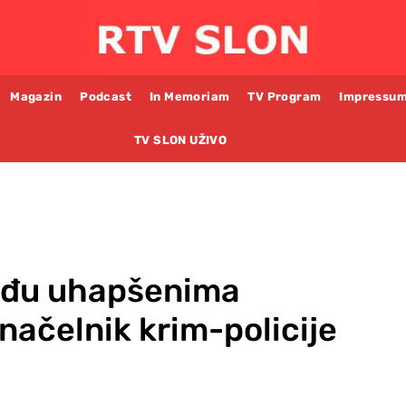
Magazin
Podcast
In Memoriam
TV Program
Impressu
TV SLON UŽIVO
Među uhapšenima
 načelnik krim-policije