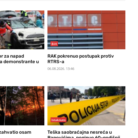
BiH
or za napad
RAK pokrenuo postupak protiv
a demonstrante u
RTRS-a
06.08.2026. 13:46
Istaknuto
 zahvatio osam
Teška saobraćajna nesreća u
Banovićima, poginuo 60-godišnji