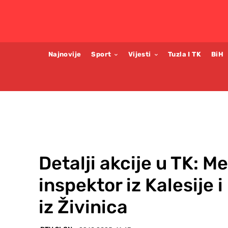
Najnovije
Sport
Vijesti
Tuzla I TK
BiH
Detalji akcije u TK: 
inspektor iz Kalesije i
iz Živinica