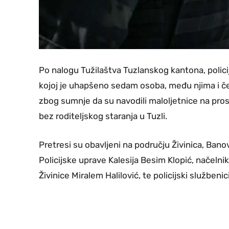
Po nalogu Tužilaštva Tuzlanskog kantona, policij
kojoj je uhapšeno sedam osoba, među njima i čet
zbog sumnje da su navodili maloljetnice na pros
bez roditeljskog staranja u Tuzli.
Pretresi su obavljeni na području Živinica, Bano
Policijske uprave Kalesija Besim Klopić, načelnik 
Živinice Miralem Halilović, te policijski služben