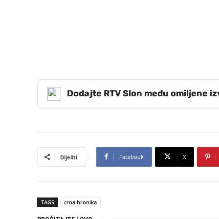
Dodajte RTV Slon među omiljene i
Facebook
X
Dijeliti
TAGS
crna hronika