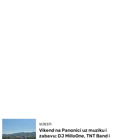
VIJESTI
Vikend na Panonici uz muziku i
zabavu: DJ MilloOne, TNT Band i