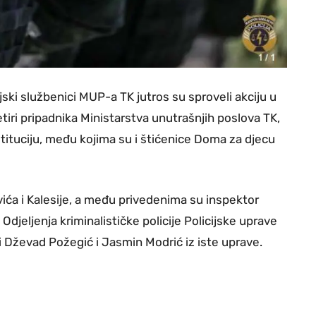
ski službenici MUP-a TK jutros su sproveli akciju u
iri pripadnika Ministarstva unutrašnjih poslova TK,
tituciju, među kojima su i štićenice Doma za djecu
vića i Kalesije, a među privedenima su inspektor
Odjeljenja kriminalističke policije Policijske uprave
ici Dževad Požegić i Jasmin Modrić iz iste uprave.