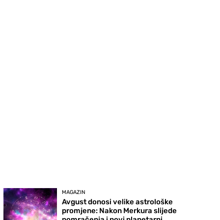
MAGAZIN
Avgust donosi velike astrološke
promjene: Nakon Merkura slijede
pomračenja i novi planetarni