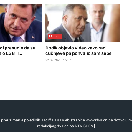
Magazin
ci presudio da su
Dodik objavio video kako radi
 o LGBTI...
čučnjeve pa pohvalio sam sebe
22.02.2026. 16:37
preuzimanje pojedinih sadržaja sa web stranice www.rtvslon.ba dozvolu mo
redakcija@rtvslon.ba
RTV SLON |