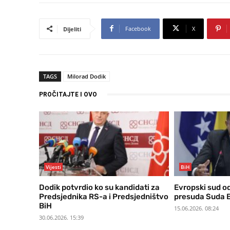
Facebook
X
Dijeliti
TAGS
Milorad Dodik
PROČITAJTE I OVO
Vijesti
BiH
Dodik potvrdio ko su kandidati za
Evropski sud o
Predsjednika RS-a i Predsjedništvo
presuda Suda B
BiH
15.06.2026. 08:24
30.06.2026. 15:39