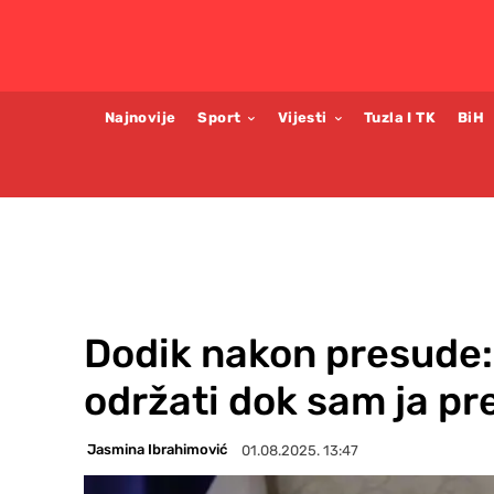
Najnovije
Sport
Vijesti
Tuzla I TK
BiH
Dodik nakon presude: 
održati dok sam ja pr
Jasmina Ibrahimović
01.08.2025. 13:47