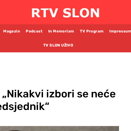
Magazin
Podcast
In Memoriam
TV Program
Impressu
TV SLON UŽIVO
„Nikakvi izbori se neće
edsjednik“