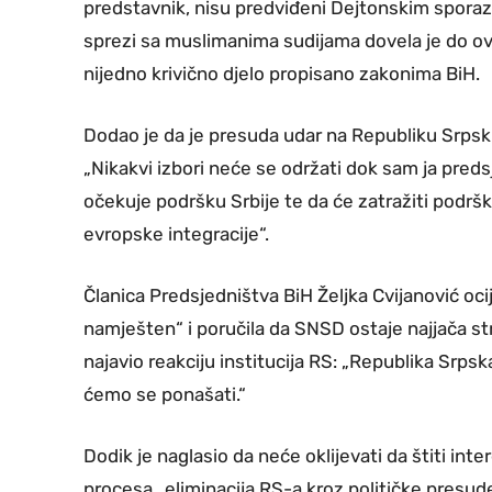
predstavnik, nisu predviđeni Dejtonskim spora
sprezi sa muslimanima sudijama dovela je do ovog
nijedno krivično djelo propisano zakonima BiH.
Dodao je da je presuda udar na Republiku Srpsku
„Nikakvi izbori neće se održati dok sam ja predsje
očekuje podršku Srbije te da će zatražiti podršk
evropske integracije“.
Članica Predsjedništva BiH Željka Cvijanović ocije
namješten“ i poručila da SNSD ostaje najjača s
najavio reakciju institucija RS: „Republika Srpska
ćemo se ponašati.“
Dodik je naglasio da neće oklijevati da štiti int
procesa „eliminacija RS-a kroz političke presude