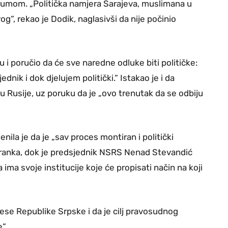
zumom. „Politička namjera Sarajeva, muslimana u
“, rekao je Dodik, naglasivši da nije počinio
 i poručio da će sve naredne odluke biti političke:
dnik i dok djelujem politički.“ Istakao je i da
u Rusije, uz poruku da je „ovo trenutak da se odbiju
nila je da je „sav proces montiran i politički
tranka, dok je predsjednik NSRS Nenad Stevandić
 ima svoje institucije koje će propisati način na koji
erese Republike Srpske i da je cilj pravosudnog
“.