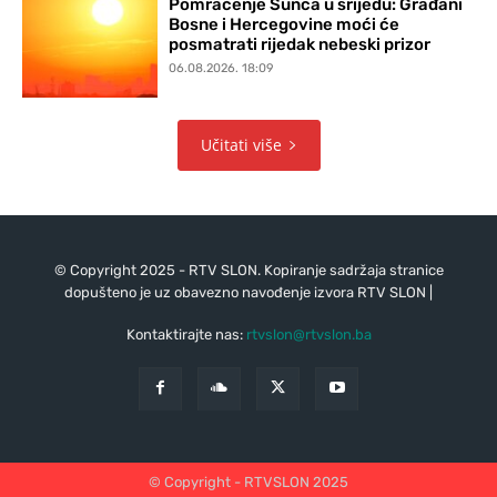
Pomračenje Sunca u srijedu: Građani
Bosne i Hercegovine moći će
posmatrati rijedak nebeski prizor
06.08.2026. 18:09
Učitati više
© Copyright 2025 - RTV SLON. Kopiranje sadržaja stranice
dopušteno je uz obavezno navođenje izvora RTV SLON |
Kontaktirajte nas:
rtvslon@rtvslon.ba
© Copyright - RTVSLON 2025