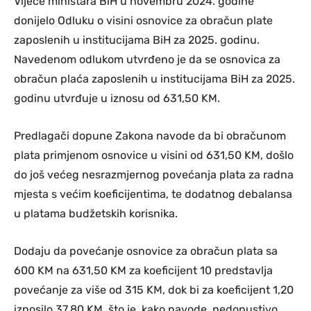
Vijeće ministara BiH u novembru 2024. godine
donijelo Odluku o visini osnovice za obračun plate
zaposlenih u institucijama BiH za 2025. godinu.
Navedenom odlukom utvrđeno je da se osnovica za
obračun plaća zaposlenih u institucijama BiH za 2025.
godinu utvrđuje u iznosu od 631,50 KM.
Predlagači dopune Zakona navode da bi obračunom
plata primjenom osnovice u visini od 631,50 KM, došlo
do još većeg nesrazmjernog povećanja plata za radna
mjesta s većim koeficijentima, te dodatnog debalansa
u platama budžetskih korisnika.
Dodaju da povećanje osnovice za obračun plata sa
600 KM na 631,50 KM za koeficijent 10 predstavlja
povećanje za više od 315 KM, dok bi za koeficijent 1,20
iznosilo 37,80 KM, što je, kako navode, nedopustivo.