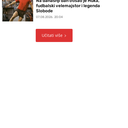
Na današnji dan otišao je Huka,
fudbalski velemajstor i legenda
Slobode
07.08.2026. 20:04
Učitati više