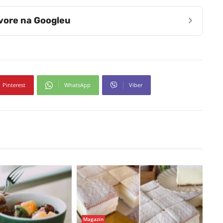
›
zvore na Googleu
Pinterest
WhatsApp
Viber
Magazin