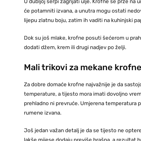
U dubljoj šerpi zagrijati ulje. Krofne se prže na 
će potamniti izvana, a unutra mogu ostati nedov
lijepu zlatnu boju, zatim ih vaditi na kuhinjski 
Dok su još mlake, krofne posuti šećerom u prahu.
dodati džem, krem ili drugi nadjev po želji.
Mali trikovi za mekane krofn
Za dobre domaće krofne najvažnije je da sastojci
temperature, a tijesto mora imati dovoljno vreme
prehladno ni prevruće. Umjerena temperatura pr
rumene izvana.
Još jedan važan detalj je da se tijesto ne opter
lakše mijese dodaju previše brašna, a rezultat bud