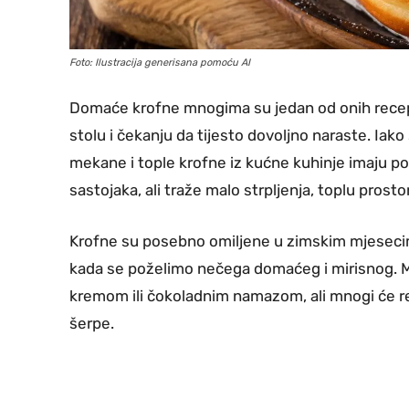
Foto: Ilustracija generisana pomoću AI
Domaće krofne mnogima su jedan od onih recepat
stolu i čekanju da tijesto dovoljno naraste. Ia
mekane i tople krofne iz kućne kuhinje imaju p
sastojaka, ali traže malo strpljenja, toplu prostor
Krofne su posebno omiljene u zimskim mjesecima
kada se poželimo nečega domaćeg i mirisnog. 
kremom ili čokoladnim namazom, ali mnogi će reć
šerpe.