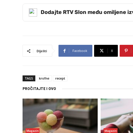
Dodajte RTV Slon među omiljene i
Facebook
X
Dijeliti
TAGS
krofne
recept
PROČITAJTE I OVO
Magazin
Magazin