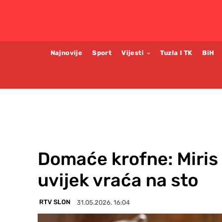
Najnovije
Sport
Vijesti
Tuzla I TK
BiH
Domaće krofne: Miris d
uvijek vraća na sto
RTV SLON
31.05.2026. 16:04