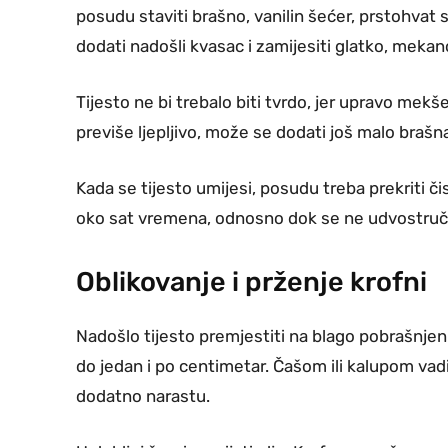
posudu staviti brašno, vanilin šećer, prstohvat 
dodati nadošli kvasac i zamijesiti glatko, mekano
Tijesto ne bi trebalo biti tvrdo, jer upravo mekš
previše ljepljivo, može se dodati još malo brašna
Kada se tijesto umijesi, posudu treba prekriti 
oko sat vremena, odnosno dok se ne udvostruči
Oblikovanje i prženje krofni
Nadošlo tijesto premjestiti na blago pobrašnjenu
do jedan i po centimetar. Čašom ili kalupom vadi
dodatno narastu.