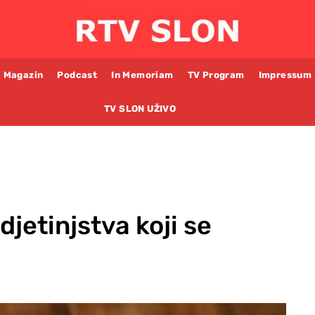
Magazin
Podcast
In Memoriam
TV Program
Impressum
TV SLON UŽIVO
jetinjstva koji se