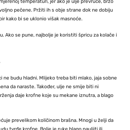
umjerenoj temperaturi, jer ako je ulje prevruće, brzo
oljno pečene. Pržiti ih s obje strane dok ne dobiju
papir kako bi se uklonio višak masnoće.
 Ako se pune, najbolje je koristiti špricu za kolače i
e
 ne budu hladni. Mlijeko treba biti mlako, jaja sobne
na da naraste. Također, ulje ne smije biti ni
ženja daje krofne koje su mekane iznutra, a blago
ećuje prevelikom količinom brašna. Mnogi u želji da
u tvrđe krofne. Bolje je ruke blago nauljiti ili