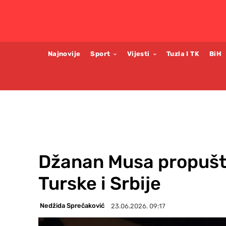
Najnovije
Sport
Vijesti
Tuzla I TK
BiH
Džanan Musa propušt
Turske i Srbije
Nedžida Sprečaković
23.06.2026. 09:17