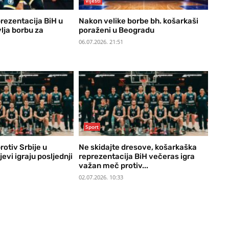
Vijesti
rezentacija BiH u
Nakon velike borbe bh. košarkaši
lja borbu za
poraženi u Beogradu
06.07.2026. 21:51
Sport
rotiv Srbije u
Ne skidajte dresove, košarkaška
vi igraju posljednji
reprezentacija BiH večeras igra
važan meč protiv...
02.07.2026. 10:33