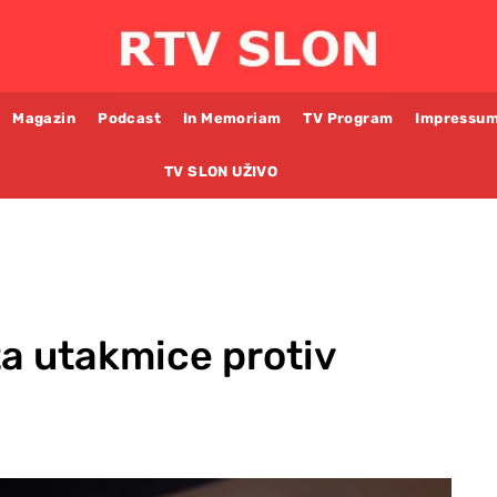
Magazin
Podcast
In Memoriam
TV Program
Impressu
TV SLON UŽIVO
a utakmice protiv