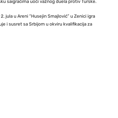
šku saigračima uoči važnog duela protiv Turske.
 jula u Areni “Husejin Smajlović” u Zenici igra
e i susret sa Srbijom u okviru kvalifikacija za