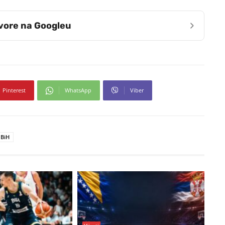
›
zvore na Googleu
Pinterest
WhatsApp
Viber
 BiH