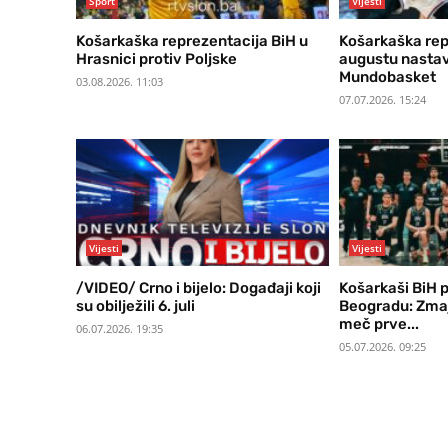
Sport
Vijesti
Košarkaška reprezentacija BiH u
Košarkaška rep
Hrasnici protiv Poljske
augustu nastav
Mundobasket
03.08.2026. 11:03
07.07.2026. 15:24
Vijesti
Vijesti
/VIDEO/ Crno i bijelo: Događaji koji
Košarkaši BiH p
su obilježili 6. juli
Beogradu: Zmaje
meč prve...
06.07.2026. 19:35
05.07.2026. 09:25