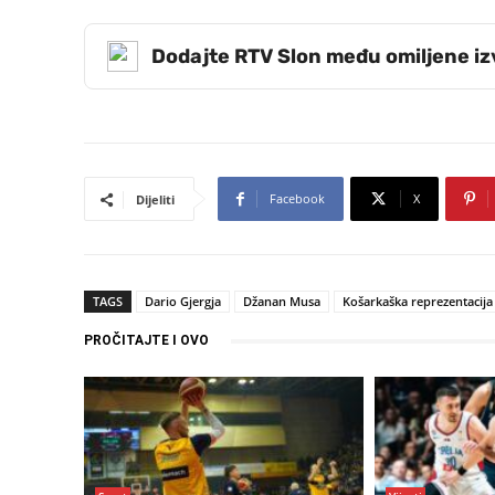
Dodajte RTV Slon među omiljene i
Facebook
X
Dijeliti
TAGS
Dario Gjergja
Džanan Musa
Košarkaška reprezentacija
PROČITAJTE I OVO