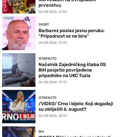
prvenstvu
06.08.2026. 21:55
SPORT
Barbarez poslao jasnu poruku:
“Pripadnost se ne bira”
06.08.2026. 21:32
ISTAKNUTO
Načelnik Zajedničkog štaba OS
BiH posjetio povrijeđene
pripadnike na UKC Tuzla
06.08.2026. 21:15
ISTAKNUTO
/VIDEO/ Crno i bijelo: Koji događaji
su obilježili 6. august?
06.08.2026. 20:01
BIH