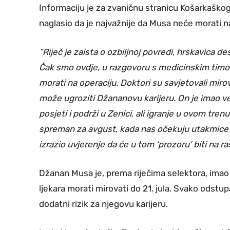
Informaciju je za zvaničnu stranicu Košarkaškog 
naglasio da je najvažnije da Musa neće morati n
“Riječ je zaista o ozbiljnoj povredi, hrskavica 
Čak smo ovdje, u razgovoru s medicinskim timom
morati na operaciju. Doktori su savjetovali miro
može ugroziti Džananovu karijeru. On je imao ve
posjeti i podrži u Zenici, ali igranje u ovom trenu
spreman za avgust, kada nas očekuju utakmice 
izrazio uvjerenje da će u tom ‘prozoru’ biti na r
Džanan Musa je, prema riječima selektora, imao 
ljekara morati mirovati do 21. jula. Svako odstu
dodatni rizik za njegovu karijeru.