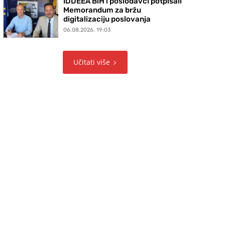
IDDEEA BiH i poslodavci potpisali
Memorandum za bržu
digitalizaciju poslovanja
06.08.2026. 19:03
Učitati više