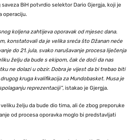
saveza BiH potvrdio selektor Dario Gjergja, koji je
a operaciju.
desnog koljena zahtijeva oporavak od mjesec dana.
, konstatovali da je velika sreća što Džanan neće
vanje do 21. jula, svako narušavanje procesa liječenja
liku želju da bude s ekipom, čak će doći da nas
tku ne dolazi u obzir. Dobra je vijest da bi trebao biti
drugog kruga kvalifikacija za Mundobasket. Musa je
aspolaganju reprezentaciji”
, istakao je Gjergja.
veliku želju da bude dio tima, ali će zbog preporuke
panje od procesa oporavka moglo bi predstavljati