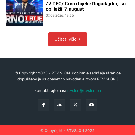
/VIDEO/ Crno i bijelo: Događaji koji su
obilježili 7. august
07.08.2026. 18:56
Učitati više
© Copyright 2025 - RTV SLON. Kopiranje sadržaja stranice
dopušteno je uz obavezno navođenje izvora RTV SLON |
Kontaktirajte nas:
rtvslon@rtvslon.ba
© Copyright - RTVSLON 2025