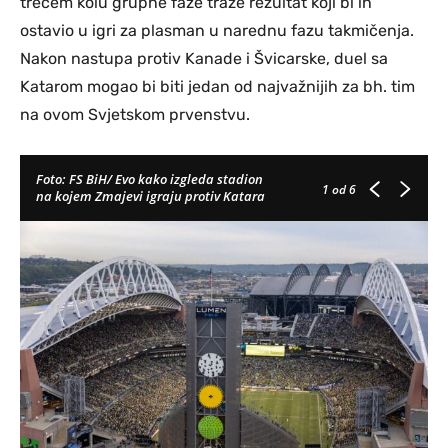
trećem kolu grupne faze traže rezultat koji bi ih
ostavio u igri za plasman u narednu fazu takmičenja.
Nakon nastupa protiv Kanade i Švicarske, duel sa
Katarom mogao bi biti jedan od najvažnijih za bh. tim
na ovom Svjetskom prvenstvu.
Foto: FS BiH/ Evo kako izgleda stadion
1
od 6
na kojem Zmajevi igraju protiv Katara