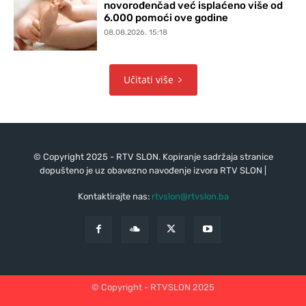
novorođenčad već isplaćeno više od
6.000 pomoći ove godine
08.08.2026. 15:18
Učitati više
© Copyright 2025 - RTV SLON. Kopiranje sadržaja stranice
dopušteno je uz obavezno navođenje izvora RTV SLON |
Kontaktirajte nas:
rtvslon@rtvslon.ba
© Copyright - RTVSLON 2025