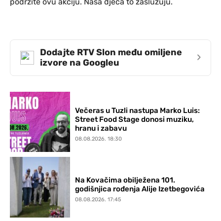
podržite ovu akciju. Naša djeca to zaslužuju.
Dodajte RTV Slon među omiljene
›
izvore na Googleu
Večeras u Tuzli nastupa Marko Luis:
Street Food Stage donosi muziku,
hranu i zabavu
08.08.2026. 18:30
Na Kovačima obilježena 101.
godišnjica rođenja Alije Izetbegovića
08.08.2026. 17:45