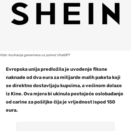
Foto: Ilustracija generirana uz pomoć ChatGPT
Evropska unija predložila je uvođenje fiksne
naknade od dva eura za milijarde malih paketa koji
se direktno dostavljaju kupcima, a većinom dolaze
iz Kine. Ova mjera bi ukinula postojeće oslobađanje
od carine za pošiljke čija je vrijednost ispod 150
eura.