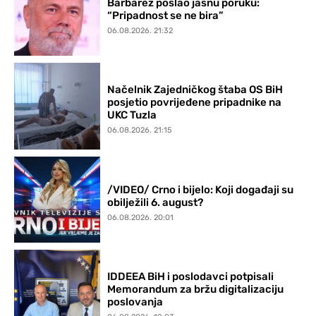
Barbarez poslao jasnu poruku:
“Pripadnost se ne bira”
06.08.2026. 21:32
Načelnik Zajedničkog štaba OS BiH
posjetio povrijeđene pripadnike na
UKC Tuzla
06.08.2026. 21:15
/VIDEO/ Crno i bijelo: Koji događaji su
obilježili 6. august?
06.08.2026. 20:01
IDDEEA BiH i poslodavci potpisali
Memorandum za bržu digitalizaciju
poslovanja