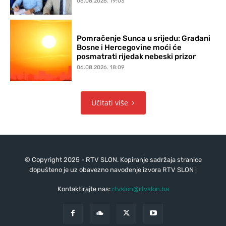
06.08.2026. 19:03
Pomračenje Sunca u srijedu: Građani
Bosne i Hercegovine moći će
posmatrati rijedak nebeski prizor
06.08.2026. 18:09
Učitati više
© Copyright 2025 - RTV SLON. Kopiranje sadržaja stranice
dopušteno je uz obavezno navođenje izvora RTV SLON |
Kontaktirajte nas:
rtvslon@rtvslon.ba