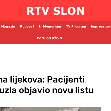
Magazin
Podcast
In Memoriam
TV Program
Impressum
TV SLON UŽIVO
a lijekova: Pacijenti
zla objavio novu listu