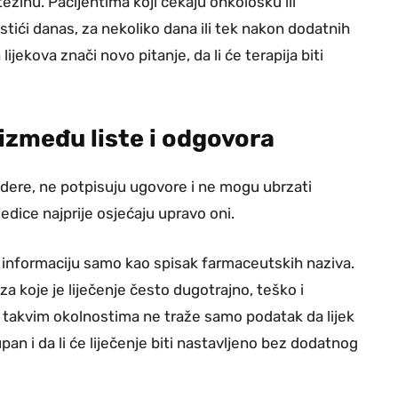
inu. Pacijentima koji čekaju onkološku ili
 stići danas, za nekoliko dana ili tek nakon dodatnih
ijekova znači novo pitanje, da li će terapija biti
i između liste i odgovora
dere, ne potpisuju ugovore i ne mogu ubrzati
jedice najprije osjećaju upravo oni.
 informaciju samo kao spisak farmaceutskih naziva.
za koje je liječenje često dugotrajno, teško i
u takvim okolnostima ne traže samo podatak da lijek
pan i da li će liječenje biti nastavljeno bez dodatnog