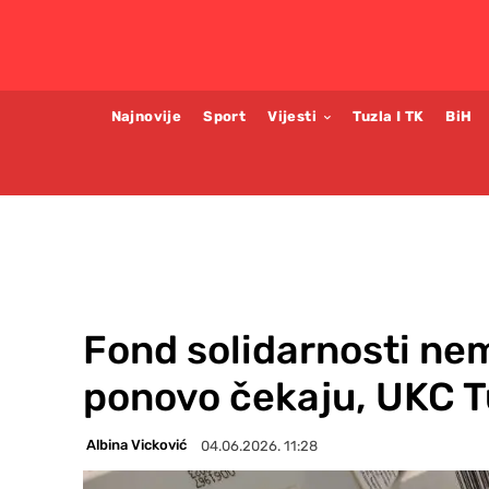
Najnovije
Sport
Vijesti
Tuzla I TK
BiH
Fond solidarnosti nem
ponovo čekaju, UKC Tu
Albina Vicković
04.06.2026. 11:28