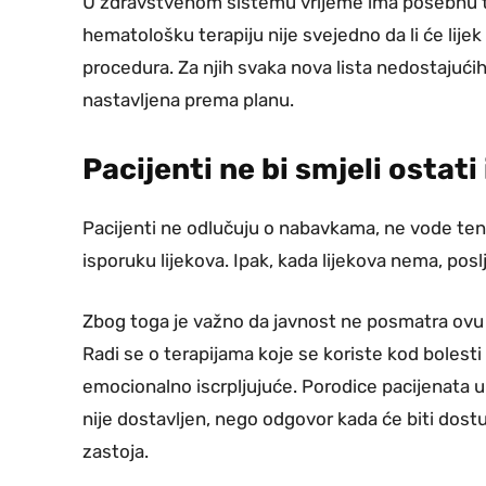
U zdravstvenom sistemu vrijeme ima posebnu tež
hematološku terapiju nije svejedno da li će lijek
procedura. Za njih svaka nova lista nedostajućih l
nastavljena prema planu.
Pacijenti ne bi smjeli ostat
Pacijenti ne odlučuju o nabavkama, ne vode ten
isporuku lijekova. Ipak, kada lijekova nema, posl
Zbog toga je važno da javnost ne posmatra ovu
Radi se o terapijama koje se koriste kod bolesti 
emocionalno iscrpljujuće. Porodice pacijenata 
nije dostavljen, nego odgovor kada će biti dostu
zastoja.