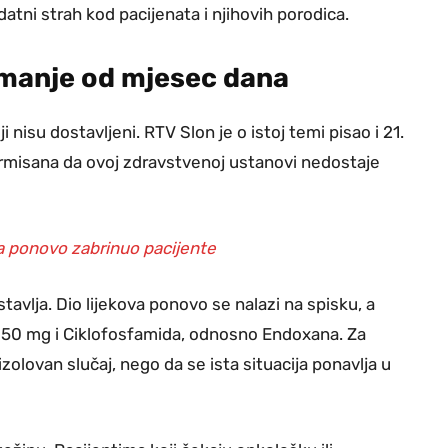
atni strah kod pacijenata i njihovih porodica.
 manje od mjesec dana
 nisu dostavljeni. RTV Slon je o istoj temi pisao i 21.
ormisana da ovoj zdravstvenoj ustanovi nedostaje
a ponovo zabrinuo pacijente
tavlja. Dio lijekova ponovo se nalazi na spisku, a
d 150 mg i Ciklofosfamida, odnosno Endoxana. Za
izolovan slučaj, nego da se ista situacija ponavlja u