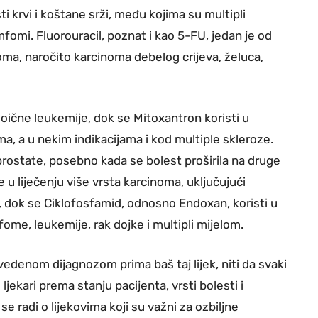
 krvi i koštane srži, među kojima su multipli
imfomi. Fluorouracil, poznat i kao 5-FU, jedan je od
cinoma, naročito karcinoma debelog crijeva, želuca,
loične leukemije, dok se Mitoxantron koristi u
, a u nekim indikacijama i kod multiple skleroze.
a prostate, posebno kada se bolest proširila na druge
uje u liječenju više vrsta karcinoma, uključujući
i, dok se Ciklofosfamid, odnosno Endoxan, koristi u
imfome, leukemije, rak dojke i multipli mijelom.
vedenom dijagnozom prima baš taj lijek, niti da svaki
jekari prema stanju pacijenta, vrsti bolesti i
 se radi o lijekovima koji su važni za ozbiljne