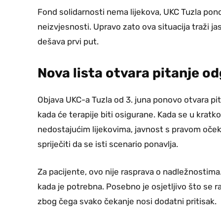
Fond solidarnosti nema lijekova, UKC Tuzla ponovo
neizvjesnosti. Upravo zato ova situacija traži j
dešava prvi put.
Nova lista otvara pitanje o
Objava UKC-a Tuzla od 3. juna ponovo otvara pita
kada će terapije biti osigurane. Kada se u kratk
nedostajućim lijekovima, javnost s pravom očeku
spriječiti da se isti scenario ponavlja.
Za pacijente, ovo nije rasprava o nadležnostima
kada je potrebna. Posebno je osjetljivo što se ra
zbog čega svako čekanje nosi dodatni pritisak.