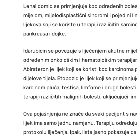
Lenalidomid se primjenjuje kod određenih bolesti
mijelom, mijelodisplastični sindromi i pojedini l
lijekova koji se koriste u terapiji različitih kar
pankreasa i dojke.
Idarubicin se povezuje s liječenjem akutne mije
određenim onkološkim i hematološkim terapijama
Abirateron je lijek koji se koristi kod karcinom
dijelove tijela. Etopozid je lijek koji se primjenj
karcinom pluća, testisa, limfome i druge bolest
terapiji različitih malignih bolesti, uključujući l
Ova pojašnjenja ne znače da svaki pacijent s na
lijek ima samo jednu namjenu. Terapiju određuju l
protokolu liječenja. Ipak, lista jasno pokazuje da