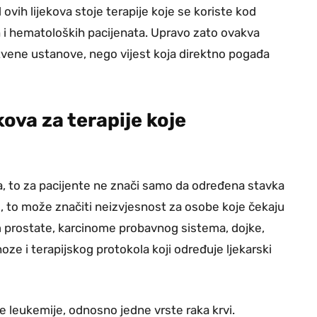
ih lijekova stoje terapije koje se koriste kod
ih i hematoloških pacijenata. Upravo zato ovakva
stvene ustanove, nego vijest koja direktno pogađa
ova za terapije koje
a, to za pacijente ne znači samo da određena stavka
i, to može značiti neizvjesnost za osobe koje čekaju
om prostate, karcinome probavnog sistema, dojke,
noze i terapijskog protokola koji određuje ljekarski
čne leukemije, odnosno jedne vrste raka krvi.