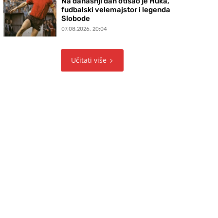
Na današnji dan otišao je Huka,
fudbalski velemajstor i legenda
Slobode
07.08.2026. 20:04
Učitati više