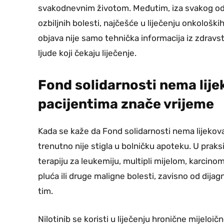
svakodnevnim životom. Međutim, iza svakog od ov
ozbiljnih bolesti, najčešće u liječenju onkološk
objava nije samo tehnička informacija iz zdrav
ljude koji čekaju liječenje.
Fond solidarnosti nema lijek
pacijentima znače vrijeme
Kada se kaže da Fond solidarnosti nema lijekov
trenutno nije stigla u bolničku apoteku. U praks
terapiju za leukemiju, multipli mijelom, karcin
pluća ili druge maligne bolesti, zavisno od dijag
tim.
Nilotinib se koristi u liječenju hronične mijeloi