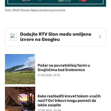
Foto: GKUD Bosna/ Najava proljetnog koncerta
Dodajte RTV Slon među omiljene
›
izvore na Googleu
Požar na povratničkoj farmi u
Grujčićima kod Srebrenice
07.08.2026. 21:15
Kako rashladiti krevet tokom vrućih
noći? Ovi trikovi mogu pomoći da
lakše zaspite
07.08.2026. 20:48