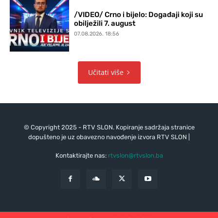
/VIDEO/ Crno i bijelo: Događaji koji su
obilježili 7. august
07.08.2026. 18:56
Učitati više
© Copyright 2025 - RTV SLON. Kopiranje sadržaja stranice
dopušteno je uz obavezno navođenje izvora RTV SLON |
Kontaktirajte nas:
rtvslon@rtvslon.ba