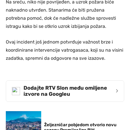
Na sreću, niko nije povrijeđen, a uzrok požara biće
naknadno utvrđen. Stanarima će biti pružena
potrebna pomoć, dok će nadležne službe sprovesti
istragu kako bi se otkrio uzrok izbijanja požara.
Ovaj incident još jednom potvrđuje važnost brze i
koordinirane intervencije vatrogasaca, koji su na visini
zadatka, spremni da odgovore na sve izazove.
Dodajte RTV Slon među omiljene
›
izvore na Googleu
Željezničar pobjedom otvorio novu
sezonu Premijer lige BiH