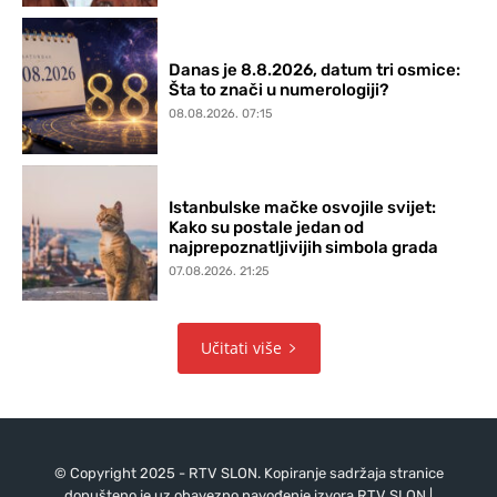
Danas je 8.8.2026, datum tri osmice:
Šta to znači u numerologiji?
08.08.2026. 07:15
Istanbulske mačke osvojile svijet:
Kako su postale jedan od
najprepoznatljivijih simbola grada
07.08.2026. 21:25
Učitati više
© Copyright 2025 - RTV SLON. Kopiranje sadržaja stranice
dopušteno je uz obavezno navođenje izvora RTV SLON |