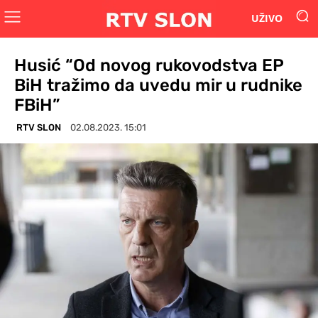
UŽIVO
Husić “Od novog rukovodstva EP
BiH tražimo da uvedu mir u rudnike
FBiH”
RTV SLON
02.08.2023. 15:01