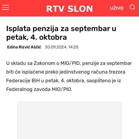
UŽIVO
Isplata penzija za septembar u
petak, 4. oktobra
Edina Rizvić Aščić
30.09.2024. 14:25
U skladu sa Zakonom o MIO/PIO, penzije za septembar
biti će isplaćene preko jedinstvenog računa trezora
Federacije BiH u petak, 4. oktobra, saopšteno je iz
Federalnog zavoda MIO/PIO.