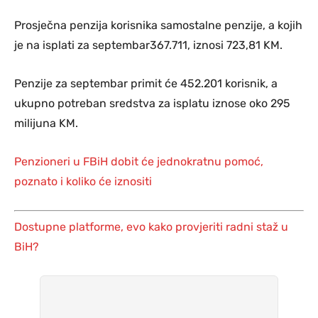
Prosječna penzija korisnika samostalne penzije, a kojih
je na isplati za septembar367.711, iznosi 723,81 KM.
Penzije za septembar primit će 452.201 korisnik, a
ukupno potreban sredstva za isplatu iznose oko 295
milijuna KM.
Penzioneri u FBiH dobit će jednokratnu pomoć,
poznato i koliko će iznositi
Dostupne platforme, evo kako provjeriti radni staž u
BiH?