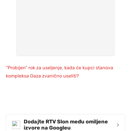
”Probijen” rok za useljenje, kada će kupci stanova
kompleksa Oaza zvanično useliti?
Dodajte RTV Slon među omiljene
›
izvore na Googleu