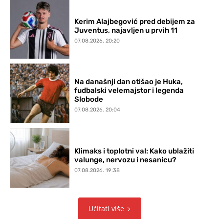
Kerim Alajbegović pred debijem za
Juventus, najavljen u prvih 11
07.08.2026. 20:20
Na današnji dan otišao je Huka,
fudbalski velemajstor i legenda
Slobode
07.08.2026. 20:04
Klimaks i toplotni val: Kako ublažiti
valunge, nervozu i nesanicu?
07.08.2026. 19:38
Učitati više