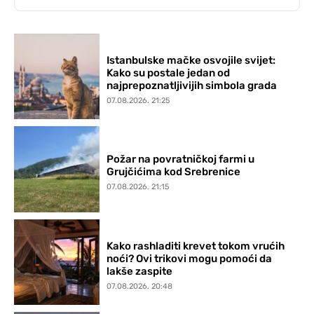
Istanbulske mačke osvojile svijet:
Kako su postale jedan od
najprepoznatljivijih simbola grada
07.08.2026. 21:25
Požar na povratničkoj farmi u
Grujčićima kod Srebrenice
07.08.2026. 21:15
Kako rashladiti krevet tokom vrućih
noći? Ovi trikovi mogu pomoći da
lakše zaspite
07.08.2026. 20:48