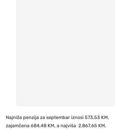
Najniža penzija za septembar iznosi 573,53 KM,
zajamčena 684,48 KM, a najviša 2.867,65 KM.