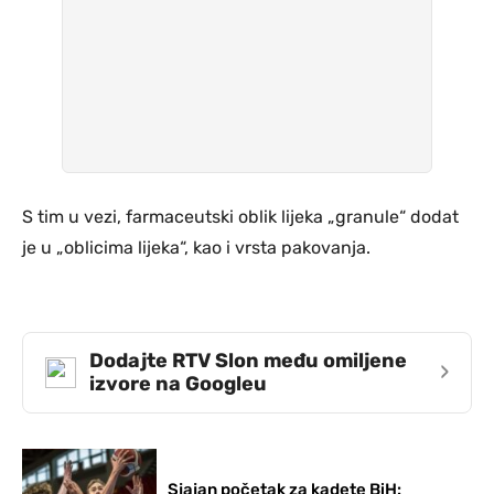
S tim u vezi, farmaceutski oblik lijeka „granule“ dodat
je u „oblicima lijeka“, kao i vrsta pakovanja.
Dodajte RTV Slon među omiljene
›
izvore na Googleu
Sjajan početak za kadete BiH: