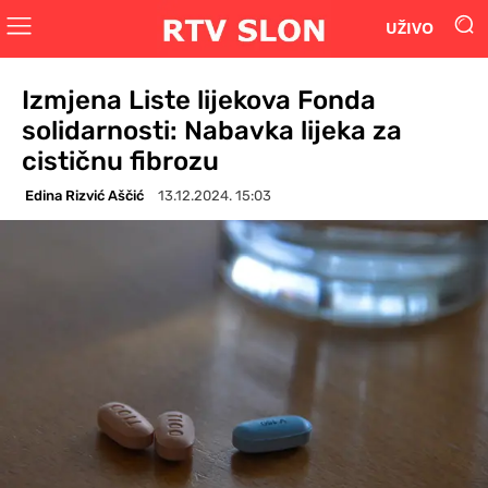
UŽIVO
Izmjena Liste lijekova Fonda
solidarnosti: Nabavka lijeka za
cističnu fibrozu
Edina Rizvić Aščić
13.12.2024. 15:03