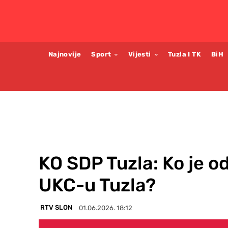
Najnovije
Sport
Vijesti
Tuzla I TK
BiH
KO SDP Tuzla: Ko je o
UKC-u Tuzla?
RTV SLON
01.06.2026. 18:12