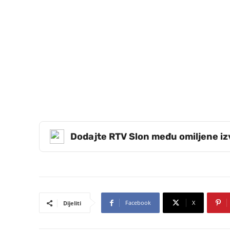
Dodajte RTV Slon među omiljene i
Facebook
X
Dijeliti