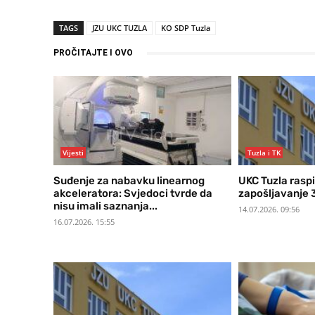
TAGS
JZU UKC TUZLA
KO SDP Tuzla
PROČITAJTE I OVO
Vijesti
Tuzla i TK
Suđenje za nabavku linearnog
UKC Tuzla rasp
akceleratora: Svjedoci tvrde da
zapošljavanje 
nisu imali saznanja...
14.07.2026. 09:56
16.07.2026. 15:55