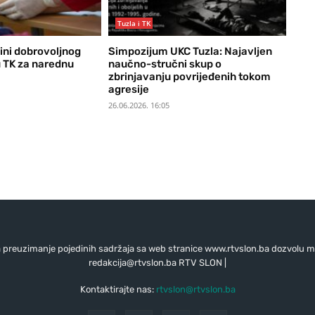
Tuzla i TK
ini dobrovoljnog
Simpozijum UKC Tuzla: Najavljen
u TK za narednu
naučno-stručni skup o
zbrinjavanju povrijeđenih tokom
agresije
26.06.2026. 16:05
preuzimanje pojedinih sadržaja sa web stranice www.rtvslon.ba dozvolu mo
redakcija@rtvslon.ba
RTV SLON |
Kontaktirajte nas:
rtvslon@rtvslon.ba