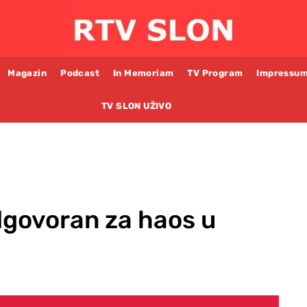
Magazin
Podcast
In Memoriam
TV Program
Impressu
TV SLON UŽIVO
dgovoran za haos u