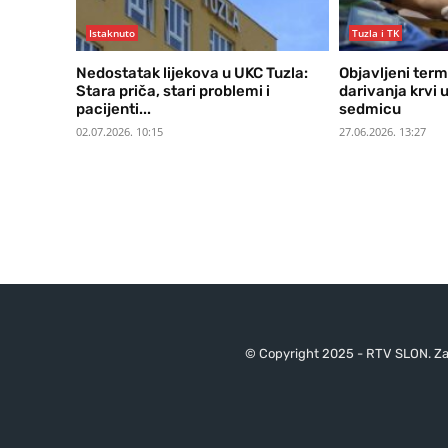
Istaknuto
Tuzla i TK
Nedostatak lijekova u UKC Tuzla:
Objavljeni term
Stara priča, stari problemi i
darivanja krvi 
pacijenti...
sedmicu
02.07.2026. 10:15
27.06.2026. 13:27
© Copyright 2025 - RTV SLON. Za 