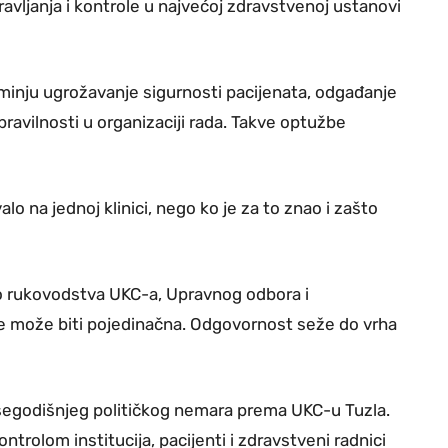
vljanja i kontrole u najvećoj zdravstvenoj ustanovi
inju ugrožavanje sigurnosti pacijenata, odgađanje
pravilnosti u organizaciji rada. Takve optužbe
o na jednoj klinici, nego ko je za to znao i zašto
do rukovodstva UKC-a, Upravnog odbora i
e može biti pojedinačna. Odgovornost seže do vrha
išegodišnjeg političkog nemara prema UKC-u Tuzla.
ntrolom institucija, pacijenti i zdravstveni radnici