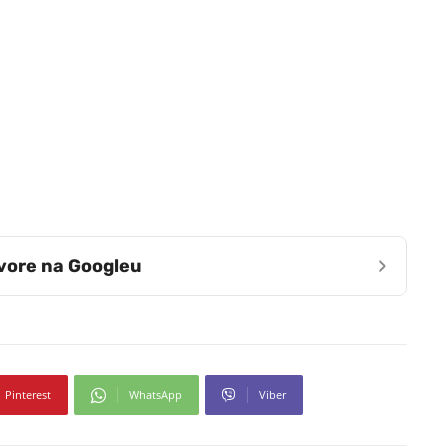
›
zvore na Googleu
Pinterest
WhatsApp
Viber