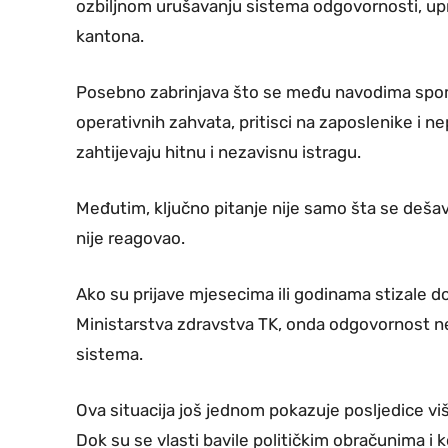
ozbiljnom urušavanju sistema odgovornosti, upra
kantona.
Posebno zabrinjava što se među navodima spom
operativnih zahvata, pritisci na zaposlenike i ne
zahtijevaju hitnu i nezavisnu istragu.
Međutim, ključno pitanje nije samo šta se dešaval
nije reagovao.
Ako su prijave mjesecima ili godinama stizale 
Ministarstva zdravstva TK, onda odgovornost n
sistema.
Ova situacija još jednom pokazuje posljedice v
Dok su se vlasti bavile političkim obračunima i ko