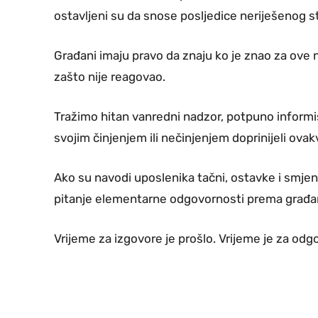
ostavljeni su da snose posljedice neriješenog st
Građani imaju pravo da znaju ko je znao za ove n
zašto nije reagovao.
Tražimo hitan vanredni nadzor, potpuno informis
svojim činjenjem ili nečinjenjem doprinijeli ova
Ako su navodi uposlenika tačni, ostavke i smjene
pitanje elementarne odgovornosti prema građa
Vrijeme za izgovore je prošlo. Vrijeme je za odg