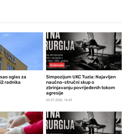
Istaknuto
isao oglas za
Simpozijum UKC Tuzla: Najavljen
32 radnika
naučno-stručni skup o
zbrinjavanju povrijeđenih tokom
agresije
05.07.2026. 16:45