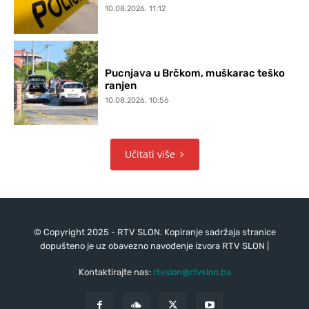
10.08.2026. 11:12
Pucnjava u Brčkom, muškarac teško
ranjen
10.08.2026. 10:56
Učitati više
© Copyright 2025 - RTV SLON. Kopiranje sadržaja stranice
dopušteno je uz obavezno navođenje izvora RTV SLON |
Kontaktirajte nas:
rtvslon@rtvslon.ba