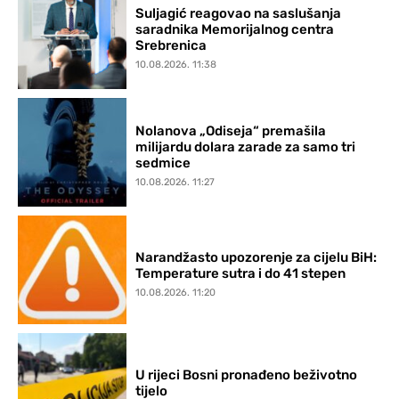
Suljagić reagovao na saslušanja
saradnika Memorijalnog centra
Srebrenica
10.08.2026. 11:38
Nolanova „Odiseja“ premašila
milijardu dolara zarade za samo tri
sedmice
10.08.2026. 11:27
Narandžasto upozorenje za cijelu BiH:
Temperature sutra i do 41 stepen
10.08.2026. 11:20
U rijeci Bosni pronađeno beživotno
tijelo