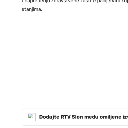
unapređenju zdravstvene zaštite pacijenata koj
stanjima.
Dodajte RTV Slon među omiljene i