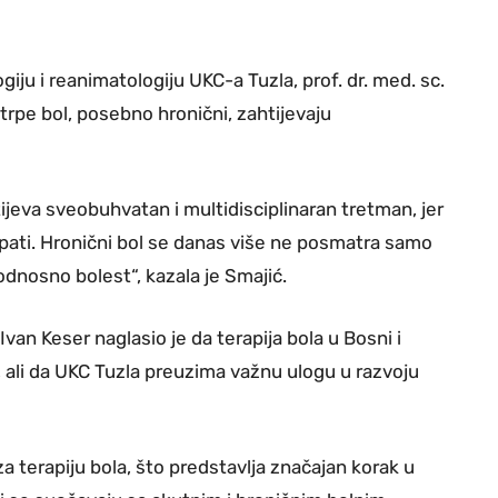
giju i reanimatologiju UKC-a Tuzla, prof. dr. med. sc.
i trpe bol, posebno hronični, zahtijevaju
htijeva sveobuhvatan i multidisciplinaran tretman, jer
ji pati. Hronični bol se danas više ne posmatra samo
dnosno bolest“, kazala je Smajić.
Ivan Keser naglasio je da terapija bola u Bosni i
, ali da UKC Tuzla preuzima važnu ulogu u razvoju
 terapiju bola, što predstavlja značajan korak u