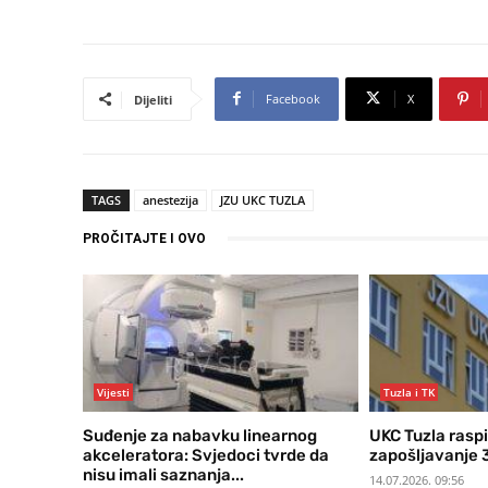
Facebook
X
Dijeliti
TAGS
anestezija
JZU UKC TUZLA
PROČITAJTE I OVO
Vijesti
Tuzla i TK
Suđenje za nabavku linearnog
UKC Tuzla rasp
akceleratora: Svjedoci tvrde da
zapošljavanje 
nisu imali saznanja...
14.07.2026. 09:56