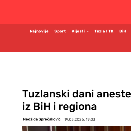
Najnovije
Sport
Vijesti
Tuzla I TK
BiH
Tuzlanski dani aneste
iz BiH i regiona
Nedžida Sprečaković
19.05.2026. 19:03