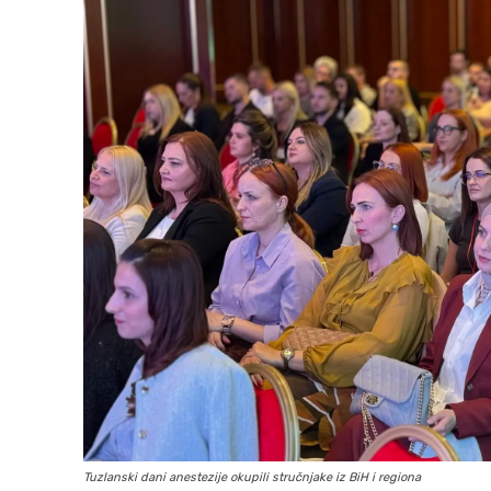
Tuzlanski dani anestezije okupili stručnjake iz BiH i regiona