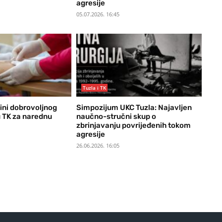
agresije
05.07.2026. 16:45
Tuzla i TK
ini dobrovoljnog
Simpozijum UKC Tuzla: Najavljen
u TK za narednu
naučno-stručni skup o
zbrinjavanju povrijeđenih tokom
agresije
26.06.2026. 16:05