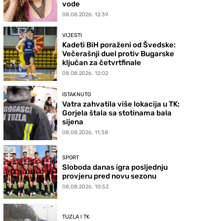
vode
08.08.2026. 12:39
VIJESTI
Kadeti BiH poraženi od Švedske:
Večerašnji duel protiv Bugarske
ključan za četvrtfinale
08.08.2026. 12:02
ISTAKNUTO
Vatra zahvatila više lokacija u TK:
Gorjela štala sa stotinama bala
sijena
08.08.2026. 11:38
SPORT
Sloboda danas igra posljednju
provjeru pred novu sezonu
08.08.2026. 10:52
TUZLA I TK