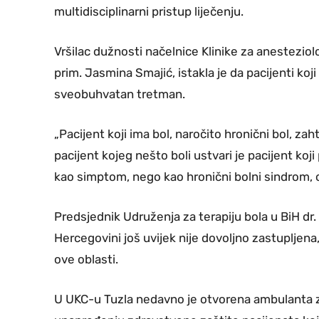
multidisciplinarni pristup liječenju.
Vršilac dužnosti načelnice Klinike za anesteziolo
prim. Jasmina Smajić, istakla je da pacijenti koj
sveobuhvatan tretman.
„Pacijent koji ima bol, naročito hronični bol, za
pacijent kojeg nešto boli ustvari je pacijent ko
kao simptom, nego kao hronični bolni sindrom, o
Predsjednik Udruženja za terapiju bola u BiH dr. 
Hercegovini još uvijek nije dovoljno zastupljena
ove oblasti.
U UKC-u Tuzla nedavno je otvorena ambulanta za