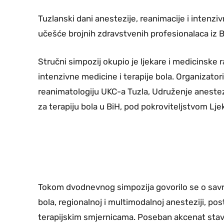
Tuzlanski dani anestezije, reanimacije i intenziv
učešće brojnih zdravstvenih profesionalaca iz B
Stručni simpozij okupio je ljekare i medicinske r
intenzivne medicine i terapije bola. Organizatori 
reanimatologiju UKC-a Tuzla, Udruženje anestez
za terapiju bola u BiH, pod pokroviteljstvom Lj
Tokom dvodnevnog simpozija govorilo se o savr
bola, regionalnoj i multimodalnoj anesteziji, po
terapijskim smjernicama. Poseban akcenat stavlj