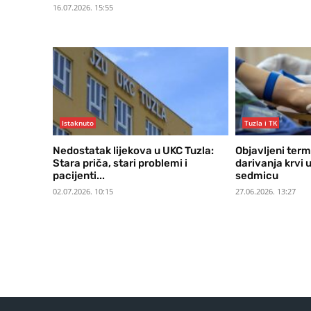
16.07.2026. 15:55
Istaknuto
Tuzla i TK
Nedostatak lijekova u UKC Tuzla:
Objavljeni term
Stara priča, stari problemi i
darivanja krvi 
pacijenti...
sedmicu
02.07.2026. 10:15
27.06.2026. 13:27