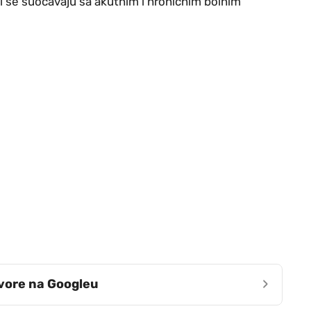
i se suočavaju sa akutnim i hroničnim bolnim
›
zvore na Googleu