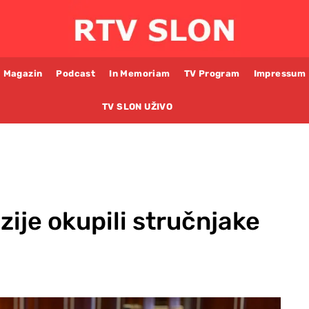
Magazin
Podcast
In Memoriam
TV Program
Impressum
TV SLON UŽIVO
zije okupili stručnjake