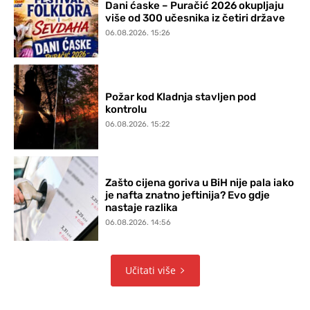
Dani ćaske – Puračić 2026 okupljaju
više od 300 učesnika iz četiri države
06.08.2026. 15:26
Požar kod Kladnja stavljen pod
kontrolu
06.08.2026. 15:22
Zašto cijena goriva u BiH nije pala iako
je nafta znatno jeftinija? Evo gdje
nastaje razlika
06.08.2026. 14:56
Učitati više