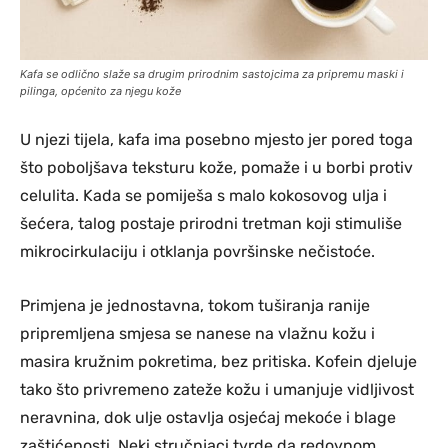
Kafa se odlično slaže sa drugim prirodnim sastojcima za pripremu maski i
pilinga, općenito za njegu kože
U njezi tijela, kafa ima posebno mjesto jer pored toga
što poboljšava teksturu kože, pomaže i u borbi protiv
celulita. Kada se pomiješa s malo kokosovog ulja i
šećera, talog postaje prirodni tretman koji stimuliše
mikrocirkulaciju i otklanja površinske nečistoće.
Primjena je jednostavna, tokom tuširanja ranije
pripremljena smjesa se nanese na vlažnu kožu i
masira kružnim pokretima, bez pritiska. Kofein djeluje
tako što privremeno zateže kožu i umanjuje vidljivost
neravnina, dok ulje ostavlja osjećaj mekoće i blage
zaštićenosti. Neki stručnjaci tvrde da redovnom