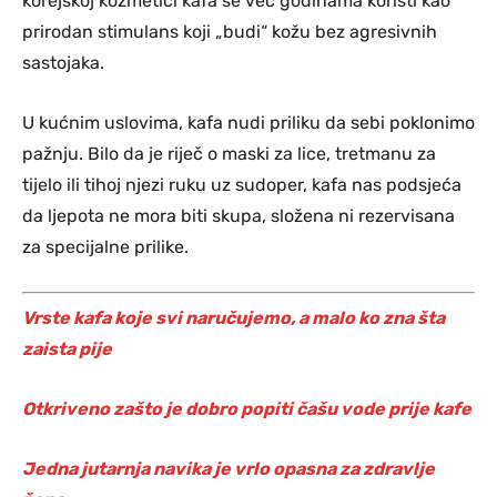
korejskoj kozmetici kafa se već godinama koristi kao
prirodan stimulans koji „budi“ kožu bez agresivnih
sastojaka.
U kućnim uslovima, kafa nudi priliku da sebi poklonimo
pažnju. Bilo da je riječ o maski za lice, tretmanu za
tijelo ili tihoj njezi ruku uz sudoper, kafa nas podsjeća
da ljepota ne mora biti skupa, složena ni rezervisana
za specijalne prilike.
Vrste kafa koje svi naručujemo, a malo ko zna šta
zaista pije
Otkriveno zašto je dobro popiti čašu vode prije kafe
Jedna jutarnja navika je vrlo opasna za zdravlje