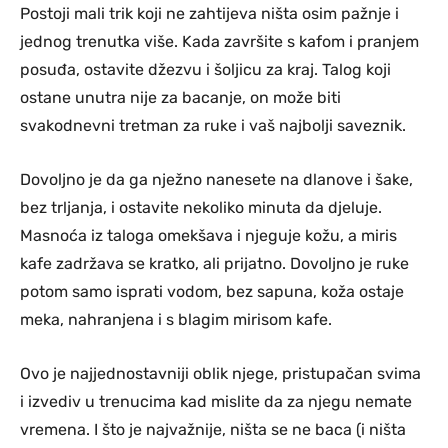
Postoji mali trik koji ne zahtijeva ništa osim pažnje i
jednog trenutka više. Kada završite s kafom i pranjem
posuđa, ostavite džezvu i šoljicu za kraj. Talog koji
ostane unutra nije za bacanje, on može biti
svakodnevni tretman za ruke i vaš najbolji saveznik.
Dovoljno je da ga nježno nanesete na dlanove i šake,
bez trljanja, i ostavite nekoliko minuta da djeluje.
Masnoća iz taloga omekšava i njeguje kožu, a miris
kafe zadržava se kratko, ali prijatno. Dovoljno je ruke
potom samo isprati vodom, bez sapuna, koža ostaje
meka, nahranjena i s blagim mirisom kafe.
Ovo je najjednostavniji oblik njege, pristupačan svima
i izvediv u trenucima kad mislite da za njegu nemate
vremena. I što je najvažnije, ništa se ne baca (i ništa