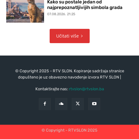
Kako su postale jedan od
najprepoznatljivijih simbola grada
07.08.2026. 21:25
Učitati više
© Copyright 2025 - RTV SLON. Kopiranje sadržaja stranice
dopušteno je uz obavezno navođenje izvora RTV SLON |
Kontaktirajte nas:
rtvslon@rtvslon.ba
© Copyright - RTVSLON 2025