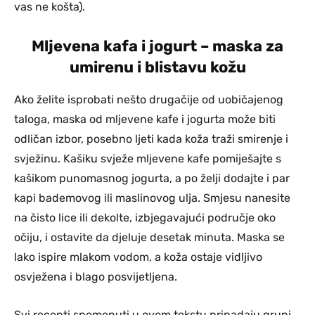
vas ne košta).
Mljevena kafa i jogurt – maska za
umirenu i blistavu kožu
Ako želite isprobati nešto drugačije od uobičajenog
taloga, maska od mljevene kafe i jogurta može biti
odličan izbor, posebno ljeti kada koža traži smirenje i
svježinu. Kašiku svježe mljevene kafe pomiješajte s
kašikom punomasnog jogurta, a po želji dodajte i par
kapi bademovog ili maslinovog ulja. Smjesu nanesite
na čisto lice ili dekolte, izbjegavajući područje oko
očiju, i ostavite da djeluje desetak minuta. Maska se
lako ispire mlakom vodom, a koža ostaje vidljivo
osvježena i blago posvijetljena.
Svi recepti spomenuti u ovom tekstu pripadaju grupi