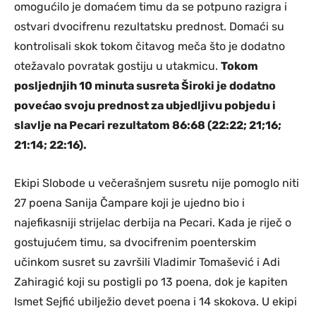
omogućilo je domaćem timu da se potpuno razigra i
ostvari dvocifrenu rezultatsku prednost. Domaći su
kontrolisali skok tokom čitavog meča što je dodatno
otežavalo povratak gostiju u utakmicu.
Tokom
posljednjih 10 minuta susreta Široki je dodatno
povećao svoju prednost za ubjedljivu pobjedu i
slavlje na Pecari rezultatom 86:68 (22:22; 21;16;
21:14; 22:16).
Ekipi Slobode u večerašnjem susretu nije pomoglo niti
27 poena Sanija Čampare koji je ujedno bio i
najefikasniji strijelac derbija na Pecari. Kada je riječ o
gostujućem timu, sa dvocifrenim poenterskim
učinkom susret su završili Vladimir Tomašević i Adi
Zahiragić koji su postigli po 13 poena, dok je kapiten
Ismet Sejfić ubilježio devet poena i 14 skokova. U ekipi