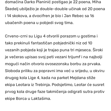
domaćina Darko Planinić postigao je 22 poena, Miha
Škedelj ubilježio je double-double učinak od 20 poena
i 14 skokova, a dvocifren je bio i Jan Rebec sa 16
ubačenih poena u pobjedi svog tima.
Crveno-crni su Ligu 4 otvorili porazom u gostima i
tako prekinuli fantastičan pobjednički niz od 10
vezanih pobjeda koji je trajao puna tri mjeseca. Široki
je večeras upisao svoj peti vezani trijumf i na najbolji
mogući način otvorio ovosezonsku borbu za prvaka.
Sloboda priliku za popravni ima već u srijedu, u okviru
drugog kola Lige 4, kada na parket Mejdana stiže
ekipa Leotara iz Trebinja. Podsjetimo, Leotar će susret
prvog kola druge faze takmičenja odigrati sutra protiv
ekipe Borca u Laktašima.