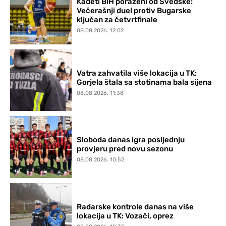
Kadeti BiH poraženi od Švedske:
Večerašnji duel protiv Bugarske
ključan za četvrtfinale
08.08.2026. 12:02
Vatra zahvatila više lokacija u TK:
Gorjela štala sa stotinama bala sijena
08.08.2026. 11:38
Sloboda danas igra posljednju
provjeru pred novu sezonu
08.08.2026. 10:52
Radarske kontrole danas na više
lokacija u TK: Vozači, oprez