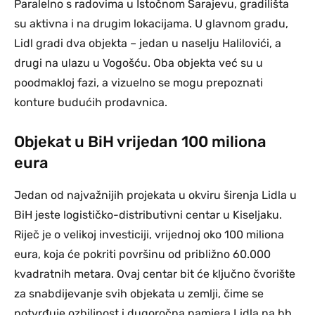
Paralelno s radovima u Istočnom Sarajevu, gradilišta
su aktivna i na drugim lokacijama. U glavnom gradu,
Lidl gradi dva objekta – jedan u naselju Halilovići, a
drugi na ulazu u Vogošću. Oba objekta već su u
poodmakloj fazi, a vizuelno se mogu prepoznati
konture budućih prodavnica.
Objekat u BiH vrijedan 100 miliona
eura
Jedan od najvažnijih projekata u okviru širenja Lidla u
BiH jeste logističko-distributivni centar u Kiseljaku.
Riječ je o velikoj investiciji, vrijednoj oko 100 miliona
eura, koja će pokriti površinu od približno 60.000
kvadratnih metara. Ovaj centar bit će ključno čvorište
za snabdijevanje svih objekata u zemlji, čime se
potvrđuje ozbiljnost i dugoročna namjera Lidla na bh.