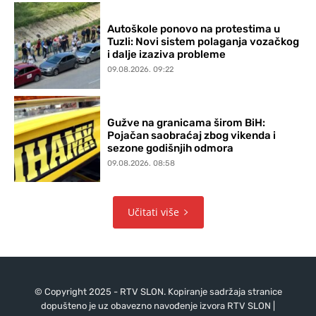
Autoškole ponovo na protestima u
Tuzli: Novi sistem polaganja vozačkog
i dalje izaziva probleme
09.08.2026. 09:22
Gužve na granicama širom BiH:
Pojačan saobraćaj zbog vikenda i
sezone godišnjih odmora
09.08.2026. 08:58
Učitati više
© Copyright 2025 - RTV SLON. Kopiranje sadržaja stranice
dopušteno je uz obavezno navođenje izvora RTV SLON |