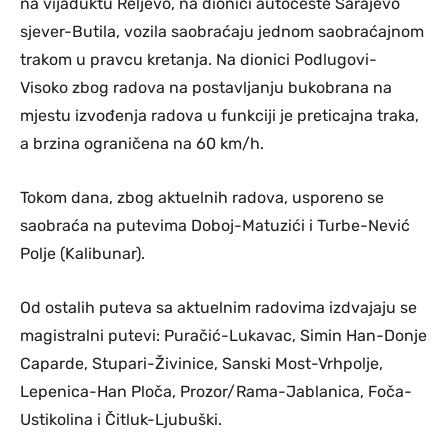
na vijaduktu Reljevo, na dionici autoceste Sarajevo
sjever-Butila, vozila saobraćaju jednom saobraćajnom
trakom u pravcu kretanja. Na dionici Podlugovi-
Visoko zbog radova na postavljanju bukobrana na
mjestu izvođenja radova u funkciji je preticajna traka,
a brzina ograničena na 60 km/h.
Tokom dana, zbog aktuelnih radova, usporeno se
saobraća na putevima Doboj-Matuzići i Turbe-Nević
Polje (Kalibunar).
Od ostalih puteva sa aktuelnim radovima izdvajaju se
magistralni putevi: Puračić-Lukavac, Simin Han-Donje
Caparde, Stupari-Živinice, Sanski Most-Vrhpolje,
Lepenica-Han Ploča, Prozor/Rama-Jablanica, Foča-
Ustikolina i Čitluk-Ljubuški.