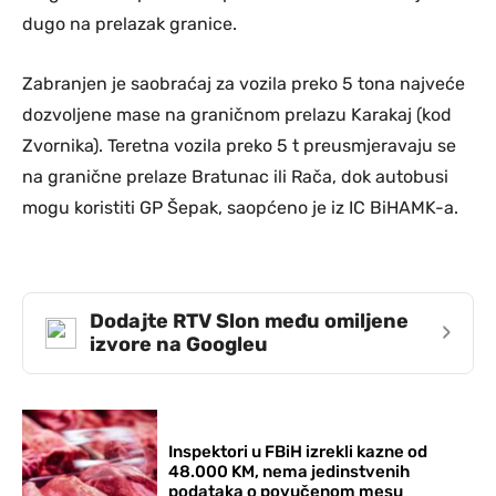
dugo na prelazak granice.
Zabranjen je saobraćaj za vozila preko 5 tona najveće
dozvoljene mase na graničnom prelazu Karakaj (kod
Zvornika). Teretna vozila preko 5 t preusmjeravaju se
na granične prelaze Bratunac ili Rača, dok autobusi
mogu koristiti GP Šepak, saopćeno je iz IC BiHAMK-a.
Dodajte RTV Slon među omiljene
›
izvore na Googleu
Inspektori u FBiH izrekli kazne od
48.000 KM, nema jedinstvenih
podataka o povučenom mesu