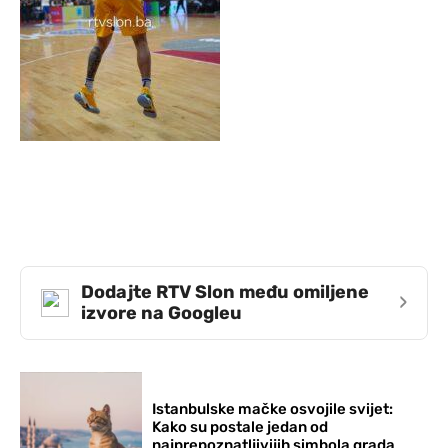
Dodajte RTV Slon među omiljene
›
izvore na Googleu
Istanbulske mačke osvojile svijet:
Kako su postale jedan od
najprepoznatljivijih simbola grada