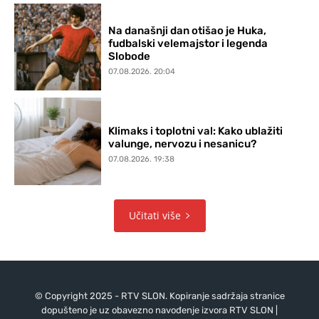
Na današnji dan otišao je Huka,
fudbalski velemajstor i legenda
Slobode
07.08.2026. 20:04
Klimaks i toplotni val: Kako ublažiti
valunge, nervozu i nesanicu?
07.08.2026. 19:38
Učitati više
© Copyright 2025 - RTV SLON. Kopiranje sadržaja stranice
dopušteno je uz obavezno navođenje izvora RTV SLON |