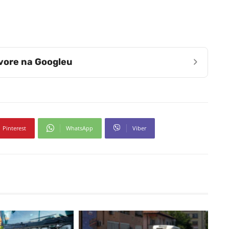
›
zvore na Googleu
Pinterest
WhatsApp
Viber