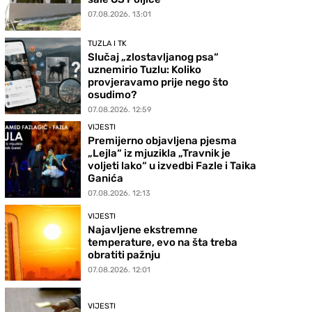
07.08.2026. 13:01
TUZLA I TK
Slučaj „zlostavljanog psa“
uznemirio Tuzlu: Koliko
provjeravamo prije nego što
osudimo?
07.08.2026. 12:59
VIJESTI
Premijerno objavljena pjesma
„Lejla“ iz mjuzikla „Travnik je
voljeti lako“ u izvedbi Fazle i Taika
Ganića
07.08.2026. 12:13
VIJESTI
Najavljene ekstremne
temperature, evo na šta treba
obratiti pažnju
07.08.2026. 12:01
VIJESTI