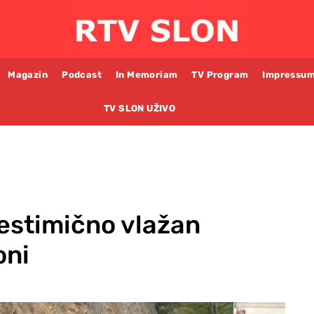
Magazin
Podcast
In Memoriam
TV Program
Impressu
TV SLON UŽIVO
estimično vlažan
oni