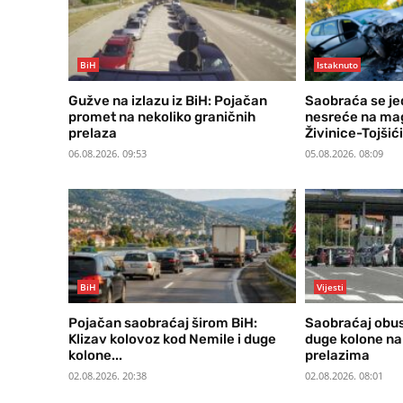
BiH
Istaknuto
Gužve na izlazu iz BiH: Pojačan
Saobraća se j
promet na nekoliko graničnih
nesreće na mag
prelaza
Živinice-Tojšići
06.08.2026. 09:53
05.08.2026. 08:09
BiH
Vijesti
Pojačan saobraćaj širom BiH:
Saobraćaj obus
Klizav kolovoz kod Nemile i duge
duge kolone na
kolone...
prelazima
02.08.2026. 20:38
02.08.2026. 08:01