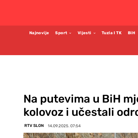
Najnovije
Sport
Vijesti
Tuzla I TK
BiH
Na putevima u BiH mj
kolovoz i učestali odr
RTV SLON
14.09.2025. 07:54