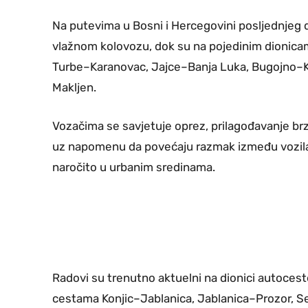
Na putevima u Bosni i Hercegovini posljednjeg
vlažnom kolovozu, dok su na pojedinim dionicam
Turbe–Karanovac, Jajce–Banja Luka, Bugojno–Kup
Makljen.
Vozačima se savjetuje oprez, prilagođavanje brz
uz napomenu da povećaju razmak između vozila. Na
naročito u urbanim sredinama.
Radovi su trenutno aktuelni na dionici autocest
cestama Konjic–Jablanica, Jablanica–Prozor, S