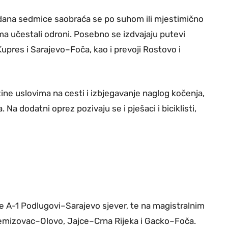
 dana sedmice saobraća se po suhom ili mjestimično
a učestali odroni. Posebno se izdvajaju putevi
res i Sarajevo–Foča, kao i prevoji Rostovo i
ine uslovima na cesti i izbjegavanje naglog kočenja,
 dodatni oprez pozivaju se i pješaci i biciklisti,
e A-1 Podlugovi–Sarajevo sjever, te na magistralnim
emizovac–Olovo, Jajce–Crna Rijeka i Gacko–Foča.