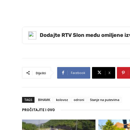
Dodajte RTV Slon među omiljene i
Facebook
X
Dijeliti
TAGS
BIHAMK
kolovoz
odroni
Stanje na putevima
PROČITAJTE I OVO