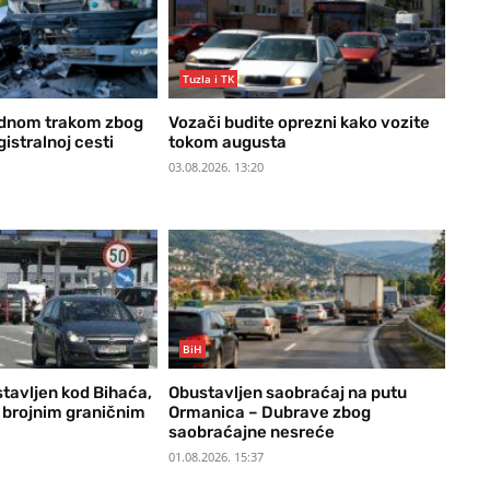
Tuzla i TK
ednom trakom zbog
Vozači budite oprezni kako vozite
istralnoj cesti
tokom augusta
03.08.2026. 13:20
BiH
tavljen kod Bihaća,
Obustavljen saobraćaj na putu
 brojnim graničnim
Ormanica – Dubrave zbog
saobraćajne nesreće
01.08.2026. 15:37