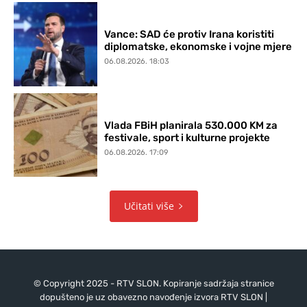
Vance: SAD će protiv Irana koristiti
diplomatske, ekonomske i vojne mjere
06.08.2026. 18:03
Vlada FBiH planirala 530.000 KM za
festivale, sport i kulturne projekte
06.08.2026. 17:09
Učitati više
© Copyright 2025 - RTV SLON. Kopiranje sadržaja stranice
dopušteno je uz obavezno navođenje izvora RTV SLON |