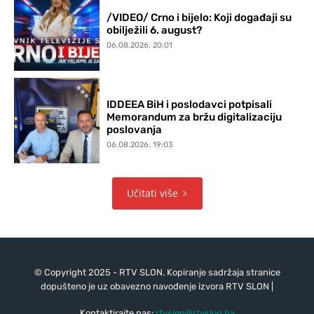
/VIDEO/ Crno i bijelo: Koji događaji su
obilježili 6. august?
06.08.2026. 20:01
IDDEEA BiH i poslodavci potpisali
Memorandum za bržu digitalizaciju
poslovanja
06.08.2026. 19:03
Učitati više
© Copyright 2025 - RTV SLON. Kopiranje sadržaja stranice
dopušteno je uz obavezno navođenje izvora RTV SLON |
Kontaktirajte nas:
rtvslon@rtvslon.ba