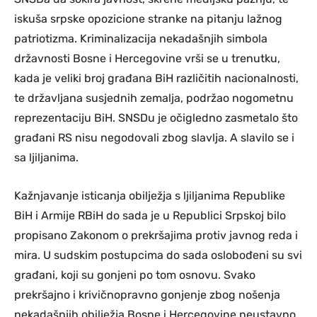
iskuša srpske opozicione stranke na pitanju lažnog
patriotizma. Kriminalizacija nekadašnjih simbola
državnosti Bosne i Hercegovine vrši se u trenutku,
kada je veliki broj građana BiH različitih nacionalnosti,
te državljana susjednih zemalja, podržao nogometnu
reprezentaciju BiH. SNSDu je očigledno zasmetalo što
građani RS nisu negodovali zbog slavlja. A slavilo se i
sa ljiljanima.
Kažnjavanje isticanja obilježja s ljiljanima Republike
BiH i Armije RBiH do sada je u Republici Srpskoj bilo
propisano Zakonom o prekršajima protiv javnog reda i
mira. U sudskim postupcima do sada oslobođeni su svi
građani, koji su gonjeni po tom osnovu. Svako
prekršajno i krivičnopravno gonjenje zbog nošenja
nekadašnjih obilježja Bosne i Hercegovine neustavno.