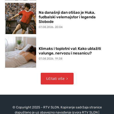
Na današnji dan otišao je Huka,
fudbalski velemajstor i legenda
Slobode
07.08.2026. 20:04
Klimaks i toplotni val: Kako ublažiti
valunge, nervozu i nesanicu?
07.08.2026. 19:38
Učitati više
© Copyright 2025 - RTV SLON. Kopiranje sadržaja stranice
dopušteno je uz obavezno navođenje izvora RTV SLON |