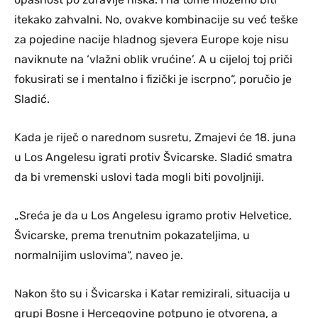
itekako zahvalni. No, ovakve kombinacije su već teške
za pojedine nacije hladnog sjevera Europe koje nisu
naviknute na ‘vlažni oblik vrućine’. A u cijeloj toj priči
fokusirati se i mentalno i fizički je iscrpno“, poručio je
Sladić.
Kada je riječ o narednom susretu, Zmajevi će 18. juna
u Los Angelesu igrati protiv Švicarske. Sladić smatra
da bi vremenski uslovi tada mogli biti povoljniji.
„Sreća je da u Los Angelesu igramo protiv Helvetice,
Švicarske, prema trenutnim pokazateljima, u
normalnijim uslovima“, naveo je.
Nakon što su i Švicarska i Katar remizirali, situacija u
grupi Bosne i Hercegovine potpuno je otvorena, a