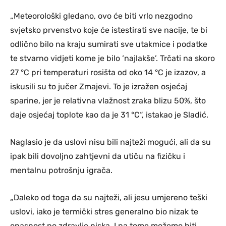
„Meteorološki gledano, ovo će biti vrlo nezgodno
svjetsko prvenstvo koje će istestirati sve nacije, te bi
odlično bilo na kraju sumirati sve utakmice i podatke
te stvarno vidjeti kome je bilo ‘najlakše’. Trčati na skoro
27 °C pri temperaturi rosišta od oko 14 °C je izazov, a
iskusili su to jučer Zmajevi. To je izražen osjećaj
sparine, jer je relativna vlažnost zraka blizu 50%, što
daje osjećaj toplote kao da je 31 °C“, istakao je Sladić.
Naglasio je da uslovi nisu bili najteži mogući, ali da su
ipak bili dovoljno zahtjevni da utiču na fizičku i
mentalnu potrošnju igrača.
„Daleko od toga da su najteži, ali jesu umjereno teški
uslovi, iako je termički stres generalno bio nizak te
opasnost po zdravlje niska. I na tome možemo biti