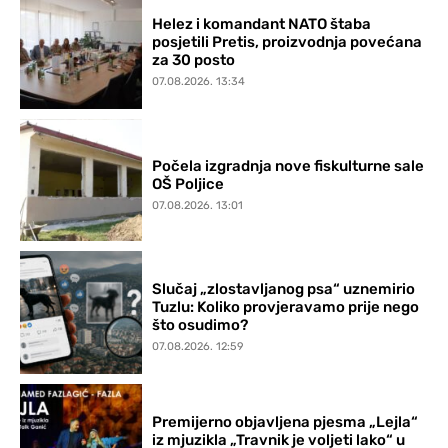
Helez i komandant NATO štaba
posjetili Pretis, proizvodnja povećana
za 30 posto
07.08.2026. 13:34
Počela izgradnja nove fiskulturne sale
OŠ Poljice
07.08.2026. 13:01
Slučaj „zlostavljanog psa“ uznemirio
Tuzlu: Koliko provjeravamo prije nego
što osudimo?
07.08.2026. 12:59
Premijerno objavljena pjesma „Lejla“
iz mjuzikla „Travnik je voljeti lako“ u