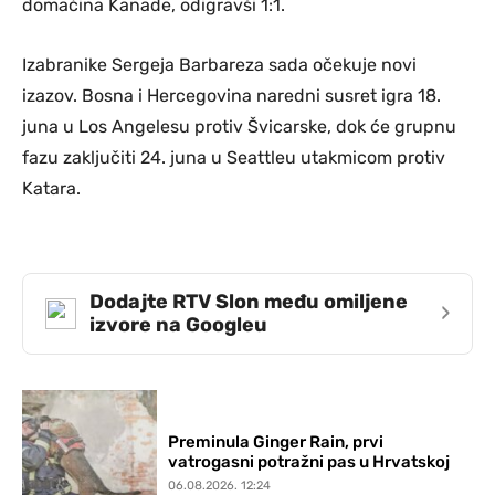
domaćina Kanade, odigravši 1:1.
Izabranike Sergeja Barbareza sada očekuje novi
izazov. Bosna i Hercegovina naredni susret igra 18.
juna u Los Angelesu protiv Švicarske, dok će grupnu
fazu zaključiti 24. juna u Seattleu utakmicom protiv
Katara.
Dodajte RTV Slon među omiljene
›
izvore na Googleu
Preminula Ginger Rain, prvi
vatrogasni potražni pas u Hrvatskoj
06.08.2026. 12:24