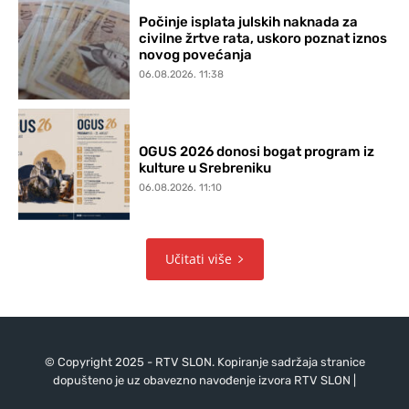
Počinje isplata julskih naknada za
civilne žrtve rata, uskoro poznat iznos
novog povećanja
06.08.2026. 11:38
OGUS 2026 donosi bogat program iz
kulture u Srebreniku
06.08.2026. 11:10
Učitati više
© Copyright 2025 - RTV SLON. Kopiranje sadržaja stranice
dopušteno je uz obavezno navođenje izvora RTV SLON |