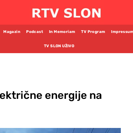
Magazin
Podcast
In Memoriam
TV Program
Impressu
TV SLON UŽIVO
lektrične energije na