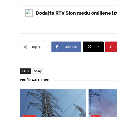
Dodajte RTV Slon među omiljene i
Facebook
X
Dijeliti
TAGS
Struja
PROČITAJTE I OVO