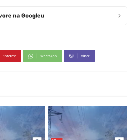
›
zvore na Googleu
Pinterest
WhatsApp
Viber