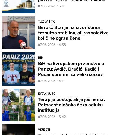
07.08.2026. 15:10
TUZLA I TK
Berbić: Stanje na izvorištima
trenutno stabilno, ali raspoložive
količine ograničene
07.08.2026. 14:35
BIH
BiH na Evropskom prvenstvu u
Parizu: Avdić, Dračić, Kadić i
Pudar spremni za veliki izazov
07.08.2026. 14:11
ISTAKNUTO
Terapija postoji, ali je još nema:
Petnaest dječaka čeka odluku
institucija
07.08.2026. 13:42
VIJESTI