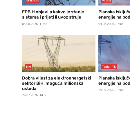
Istaknuto
Vijesti
EPBiH objavila kakvo je stanje
Planska isključ
sistema i prijeti li uvoz struje
energije na po
05.08.2026. 11:55
04.08.2026. 13:04
BiH
Tuzla i TK
Dobra vijest za elektroenergetski
Planska isključ
sektor BiH, moguća milionska
energije na po
ušteda
29.07.2026. 13:02
29.07.2026. 14:50