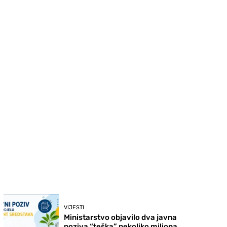
VIJESTI
Ministarstvo objavilo dva javna
poziva “teška” nekoliko miliona