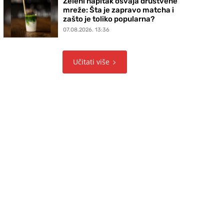
Zeleni napitak osvaja društvene
mreže: Šta je zapravo matcha i
zašto je toliko popularna?
07.08.2026. 13:36
Učitati više