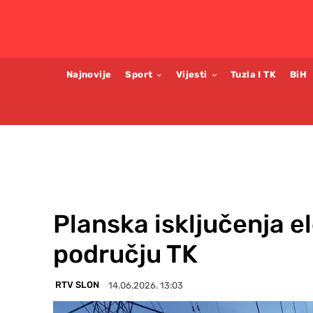
Najnovije
Sport
Vijesti
Tuzla I TK
BiH
Planska isključenja e
području TK
RTV SLON
14.06.2026. 13:03